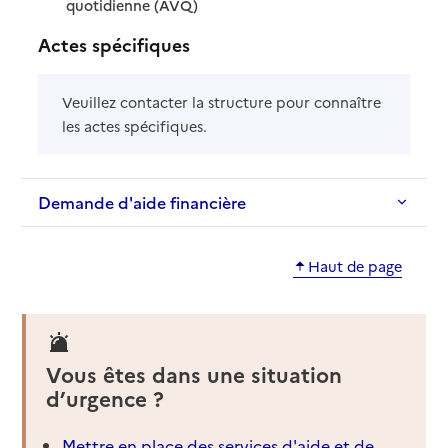
: disponible
: non disponible
quotidienne (AVQ)
Actes spécifiques
Veuillez contacter la structure pour connaître
les actes spécifiques.
Demande d'aide financière
Haut de page
Vous êtes dans une situation
d’urgence ?
Mettre en place des services d'aide et de