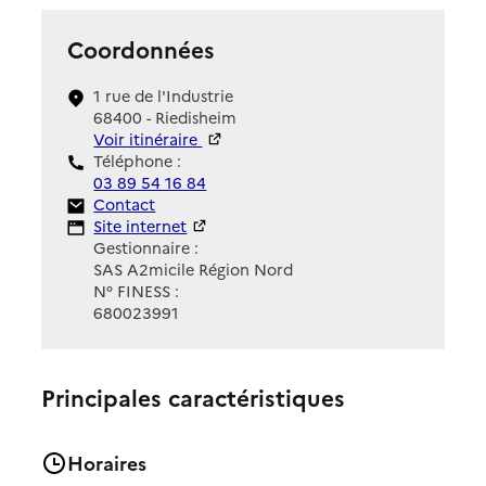
Coordonnées
1 rue de l'Industrie
68400 - Riedisheim
Voir itinéraire
Téléphone :
03 89 54 16 84
Contact
Contact
Site Internet
Site internet
Gestionnaire :
SAS A2micile Région Nord
N° FINESS :
680023991
Principales caractéristiques
Horaires