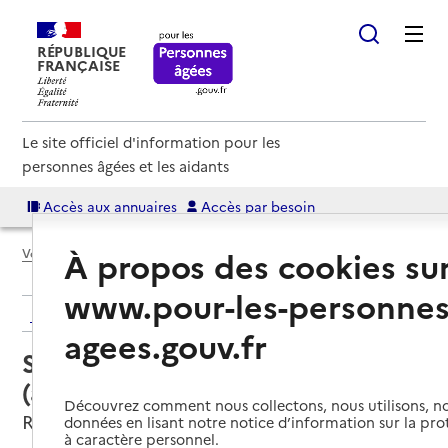
RÉPUBLIQUE
FRANÇAISE
Le site officiel d'information pour les
personnes âgées et les aidants
Accès aux annuaires
Accès par besoin
À propos des cookies su
Voir le fil d’Ariane
www.pour-les-personnes
Retour aux résultats de l'annuaire
agees.gouv.fr
Service autonomie à domicile
(aide) – Azaé Services
Découvrez comment nous collectons, nous utilisons, no
Riedisheim, HAUT-RHIN
données en lisant notre notice d’information sur la pr
à caractère personnel.