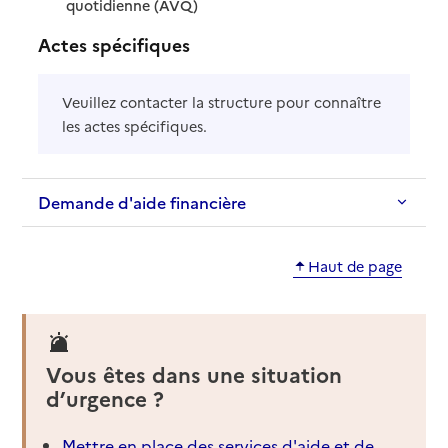
: disponible
: non disponible
quotidienne (AVQ)
Actes spécifiques
Veuillez contacter la structure pour connaître
les actes spécifiques.
Demande d'aide financière
Haut de page
Vous êtes dans une situation
d’urgence ?
Mettre en place des services d'aide et de