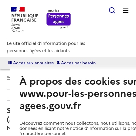
RÉPUBLIQUE
FRANÇAISE
Le site officiel d'information pour les
personnes âgées et les aidants
Accès aux annuaires
Accès par besoin
À propos des cookies su
Voir le fil d’Ariane
www.pour-les-personnes
Retour aux résultats de l'annuaire
agees.gouv.fr
Service autonomie à domicile
(aide) – ADMR
Découvrez comment nous collectons, nous utilisons, no
Muntzenheim, HAUT-RHIN
données en lisant notre notice d’information sur la pr
à caractère personnel.