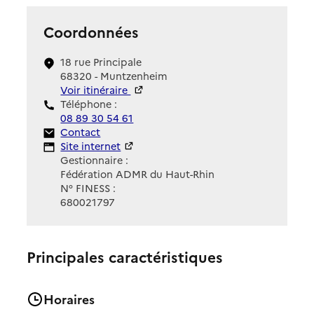
Coordonnées
18 rue Principale
68320 - Muntzenheim
Voir itinéraire
Téléphone :
08 89 30 54 61
Contact
Contact
Site Internet
Site internet
Gestionnaire :
Fédération ADMR du Haut-Rhin
N° FINESS :
680021797
Principales caractéristiques
Horaires