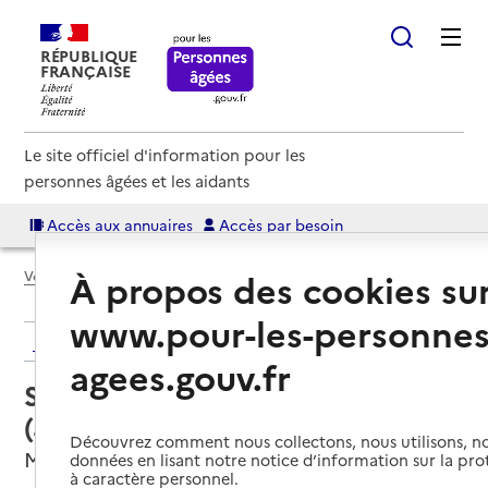
RÉPUBLIQUE
FRANÇAISE
Le site officiel d'information pour les
personnes âgées et les aidants
Accès aux annuaires
Accès par besoin
À propos des cookies su
Voir le fil d’Ariane
www.pour-les-personnes
Retour aux résultats de l'annuaire
agees.gouv.fr
Service autonomie à domicile
(aide) – Amélis Domicile Services
Découvrez comment nous collectons, nous utilisons, no
Mulhouse, HAUT-RHIN
données en lisant notre notice d’information sur la pr
à caractère personnel.