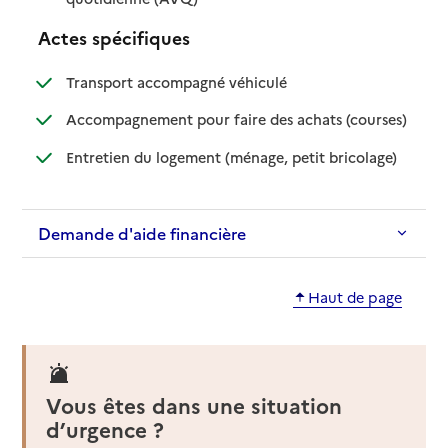
Actes spécifiques
: disponible
: non disponible
Transport accompagné véhiculé
: disponib
: non disp
Accompagnement pour faire des achats (courses)
: disponible
: non dispo
Entretien du logement (ménage, petit bricolage)
Demande d'aide financière
Haut de page
Vous êtes dans une situation
d’urgence ?