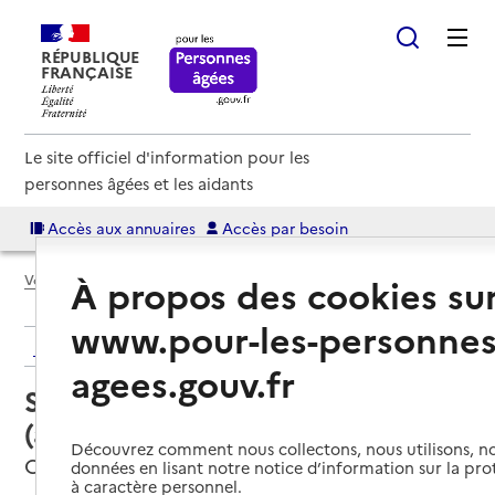
RÉPUBLIQUE
FRANÇAISE
Le site officiel d'information pour les
personnes âgées et les aidants
Accès aux annuaires
Accès par besoin
À propos des cookies su
Voir le fil d’Ariane
www.pour-les-personnes
Retour aux résultats de l'annuaire
agees.gouv.fr
Service autonomie à domicile
(aide) – AlsaceAdom
Découvrez comment nous collectons, nous utilisons, no
Cernay, HAUT-RHIN
données en lisant notre notice d’information sur la pr
à caractère personnel.