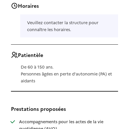
Horaires
Veuillez contacter la structure pour
connaître les horaires.
Patientèle
De 60 à 150 ans.
Personnes âgées en perte d'autonomie (PA) et
aidants
Prestations proposées
Accompagnements pour les actes de la vie
: disponible
: non disponible
quotidienne (AVQ)