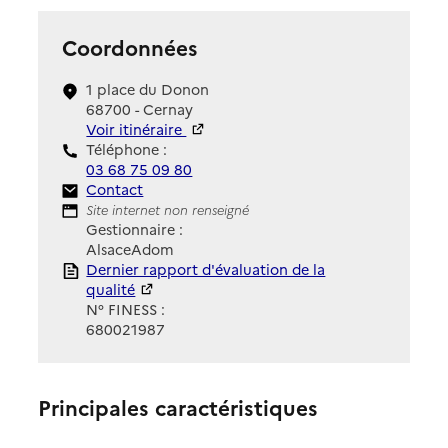
Coordonnées
1 place du Donon
68700 - Cernay
Voir itinéraire
Téléphone :
03 68 75 09 80
Contact
Contact
Site Internet
Site internet non renseigné
Gestionnaire :
AlsaceAdom
Rapport HAS
Dernier rapport d'évaluation de la
qualité
N° FINESS :
680021987
Principales caractéristiques