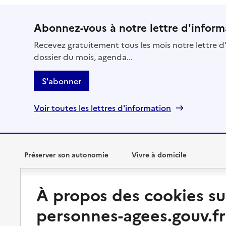
Abonnez-vous à notre lettre d'inform
Recevez gratuitement tous les mois notre lettre d'
dossier du mois, agenda...
S'abonner
Voir toutes les lettres d'information
Préserver son autonomie
Vivre à domicile
Perte d'autonomie : évaluation
Bénéficier d'aide à domicile
À propos des cookies su
et droits
Bénéficier de soins à domicile
personnes-agees.gouv.fr
Aménager son logement et
s'équiper
Aides financières