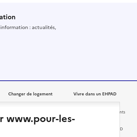
ation
information : actualités,
Changer de logement
Vivre dans un EHPAD
Les questions à se poser
Les différents établissements
r www.pour-les-
médicalisés
Vivre dans une résidence avec
services pour seniors
Préparer l'entrée en EHPAD