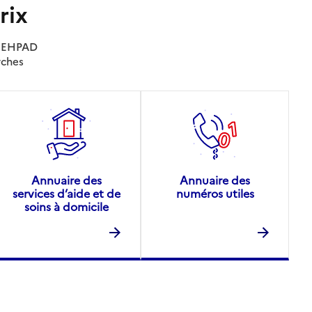
rix
es EHPAD
rches
Annuaire des
Annuaire des
services d’aide et de
numéros utiles
soins à domicile