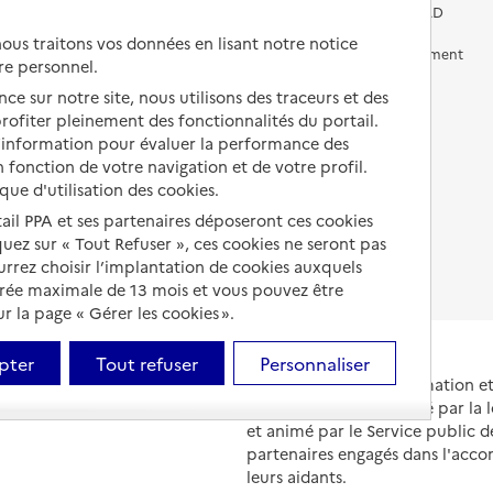
Vivre chez un proche
Aides financières en EHPAD
us traitons vos données en lisant notre notice
Vivre en accueil familial
Prévention, accompagnement
re personnel.
et soins
Autres solutions de logement
ce sur notre site, nous utilisons des traceurs et des
Comprendre les prix en
 profiter pleinement des fonctionnalités du portail.
EHPAD
d’information pour évaluer la performance des
 fonction de votre navigation et de votre profil.
Droits en EHPAD
ique d'utilisation des cookies.
Fin de vie en EHPAD
tail PPA et ses partenaires déposeront ces cookies
iquez sur « Tout Refuser », ces cookies ne seront pas
ourrez choisir l’implantation de cookies auxquels
urée maximale de 13 mois et vous pouvez être
 la page « Gérer les cookies ».
pter
Tout refuser
Personnaliser
Portail national d'information 
et de leurs proches, créé par la l
et animé par le Service public 
partenaires engagés dans l'acc
leurs aidants.