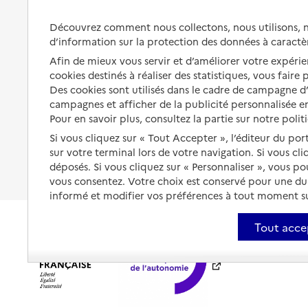
Préserver son autonomie et sa
Solutions d'accueil temporaire
Découvrez comment nous collectons, nous utilisons, no
santé
d’information sur la protection des données à caractè
Partager son logement
Organiser à l'avance sa propre
Afin de mieux vous servir et d’améliorer votre expérien
protection
Vivre à domicile avec une
cookies destinés à réaliser des statistiques, vous faire
maladie ou un handicap
Des cookies sont utilisés dans le cadre de campagne 
Les mesures de protection
campagnes et afficher de la publicité personnalisée en
Être hospitalisé
Pour en savoir plus, consultez la partie sur notre polit
Les obligations de la famille
Si vous cliquez sur « Tout Accepter », l’éditeur du por
Fin de vie à domicile
À qui s’adresser ?
sur votre terminal lors de votre navigation. Si vous cl
déposés. Si vous cliquez sur « Personnaliser », vous p
Les politiques du grand âge
vous consentez. Votre choix est conservé pour une d
informé et modifier vos préférences à tout moment sur
Tout acce