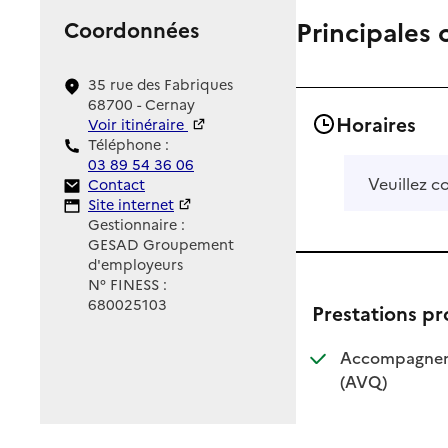
Principales 
Coordonnées
35 rue des Fabriques
68700 - Cernay
Horaires
Voir itinéraire
Téléphone :
03 89 54 36 06
Veuillez c
Contact
Contact
Site Internet
Site internet
Gestionnaire :
GESAD Groupement
d'employeurs
N° FINESS :
680025103
Prestations p
Accompagnemen
: disponible
: non dispo
(AVQ)