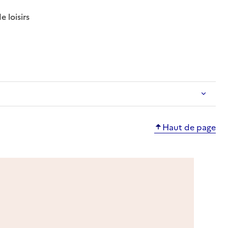
: disponible
: non disponible
 loisirs
le
ponible
Haut de page