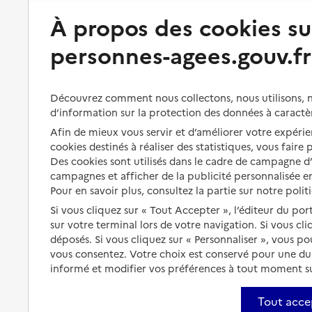
Préserver son autonomie
Vivre à domicile
À propos des cookies su
personnes-agees.gouv.fr
Perte d'autonomie : évaluation
Bénéficier d'aide à domicile
et droits
Bénéficier de soins à domicile
Aménager son logement et
Découvrez comment nous collectons, nous utilisons, no
s'équiper
Aides financières
d’information sur la protection des données à caractè
Préserver son autonomie et sa
Afin de mieux vous servir et d’améliorer votre expérien
Solutions d'accueil temporaire
santé
cookies destinés à réaliser des statistiques, vous faire
Partager son logement
Des cookies sont utilisés dans le cadre de campagne 
Organiser à l'avance sa propre
campagnes et afficher de la publicité personnalisée en
protection
Vivre à domicile avec une
Pour en savoir plus, consultez la partie sur notre polit
maladie ou un handicap
Les mesures de protection
Si vous cliquez sur « Tout Accepter », l’éditeur du por
sur votre terminal lors de votre navigation. Si vous cl
Être hospitalisé
Les obligations de la famille
déposés. Si vous cliquez sur « Personnaliser », vous p
Fin de vie à domicile
vous consentez. Votre choix est conservé pour une d
À qui s’adresser ?
informé et modifier vos préférences à tout moment sur
Les politiques du grand âge
Tout acce