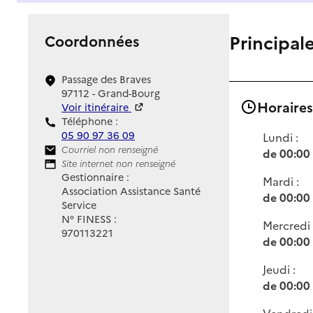
Principal
Coordonnées
Passage des Braves
97112 - Grand-Bourg
Horaires
Voir itinéraire
Téléphone :
05 90 97 36 09
Lundi :
Contact
Courriel non renseigné
de 00:00
Site Internet
Site internet non renseigné
Gestionnaire :
Mardi :
Association Assistance Santé
de 00:00
Service
N° FINESS :
Mercredi 
970113221
de 00:00
Jeudi :
de 00:00
Vendredi