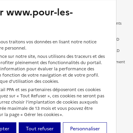
Changer de logement
Vivre dans un EHPAD
r www.pour-les-
Les questions à se poser
Les différents établissements
médicalisés
Vivre dans une résidence avec
services pour seniors
Préparer l'entrée en EHPAD
us traitons vos données en lisant notre notice
re personnel.
Vivre chez un proche
Aides financières en EHPAD
ce sur notre site, nous utilisons des traceurs et des
Vivre en accueil familial
Prévention, accompagnement
 profiter pleinement des fonctionnalités du portail.
et soins
d’information pour évaluer la performance des
Autres solutions de logement
 fonction de votre navigation et de votre profil.
Comprendre les prix en
ique d'utilisation des cookies.
EHPAD
tail PPA et ses partenaires déposeront ces cookies
Droits en EHPAD
iquez sur « Tout Refuser », ces cookies ne seront pas
ourrez choisir l’implantation de cookies auxquels
Fin de vie en EHPAD
urée maximale de 13 mois et vous pouvez être
 la page « Gérer les cookies ».
pter
Tout refuser
Personnaliser