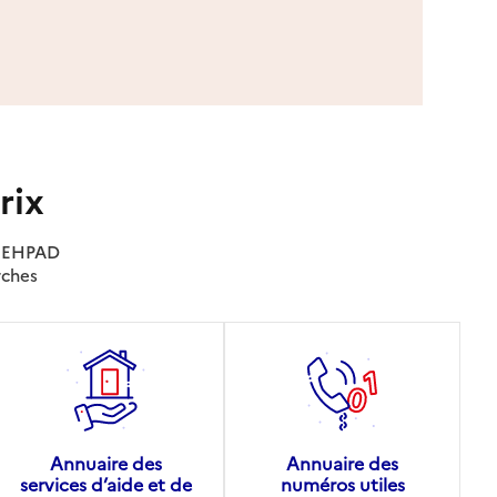
rix
es EHPAD
rches
Annuaire des
Annuaire des
services d’aide et de
numéros utiles