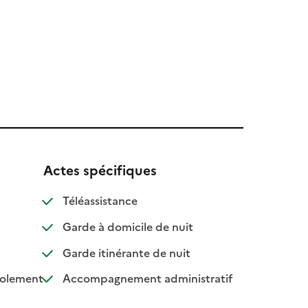
Actes spécifiques
: disponible
: non disponible
Téléassistance
e
onible
: disponible
: non disponible
Garde à domicile de nuit
e
nible
: disponible
: non disponible
Garde itinérante de nuit
: disponible
: non disponible
: disponible
: non disponible
isolement
Accompagnement administratif