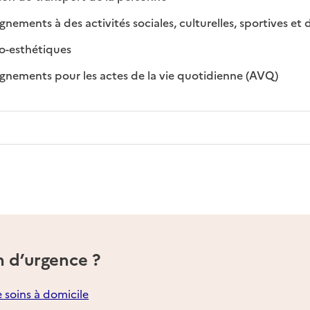
ments à des activités sociales, culturelles, sportives et de
: disponible
: non disponible
o-esthétiques
: disponib
: non dis
ements pour les actes de la vie quotidienne (AVQ)
n d’urgence ?
e soins à domicile