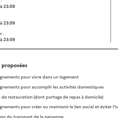
 à 23:59
 à 23:59
e :
 à 23:59
s proposées
: disponible
: non disponible
ements pour vivre dans un logement
: disponibl
: non disp
ements pour accomplir les activités domestiques
: disponibl
: non dispo
 de restauration (dont portage de repas à domicile)
ments pour créer ou maintenir le lien social et éviter l'
: disponible
: non disponible
ion du transport de la personne