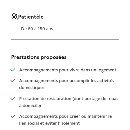
Patientèle
De 60 à 150 ans.
Prestations proposées
: disponibl
: non dispo
Accompagnements pour vivre dans un logement
Accompagnements pour accomplir les activités
: disponible
: non disponible
domestiques
Prestation de restauration (dont portage de repas
: disponible
: non disponible
à domicile)
Accompagnements pour créer ou maintenir le
: disponible
: non disponible
lien social et éviter l'isolement