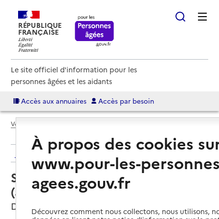
RÉPUBLIQUE
FRANÇAISE
Le site officiel d'information pour les
personnes âgées et les aidants
Accès aux annuaires
Accès par besoin
Voir le fil d’Ariane
À propos des cookies su
Retour aux résultats de l'annuaire
www.pour-les-personnes
Service autonomie à domicile
agees.gouv.fr
(aide) – Services du ISP
Deshaies, GUADELOUPE
Découvrez comment nous collectons, nous utilisons, no