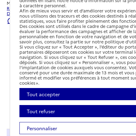
données en lisant notre notice d’information sur la pr
Mis à jour le
05/08/2026
à caractère personnel.
Rechercher les établissements et services autour de
Afin de mieux vous servir et d’améliorer votre expérienc
Deshaies.
nous utilisons des traceurs et des cookies destinés à réal
Signaler une erreur
statistiques, vous faire profiter pleinement des fonction
Des cookies sont utilisés dans le cadre de campagne d
évaluer la performance des campagnes et afficher de la
personnalisée en fonction de votre navigation et de vot
savoir plus, consultez la partie sur notre politique d'uti
Si vous cliquez sur « Tout Accepter », l’éditeur du porta
partenaires déposeront ces cookies sur votre terminal l
navigation. Si vous cliquez sur « Tout Refuser », ces co
déposés. Si vous cliquez sur « Personnaliser », vous pou
l’implantation de cookies auxquels vous consentez. Vot
conservé pour une durée maximale de 13 mois et vous
informé et modifier vos préférences à tout moment sur
cookies ».
Tout accepter
Tout refuser
Tout déplier
Personnaliser