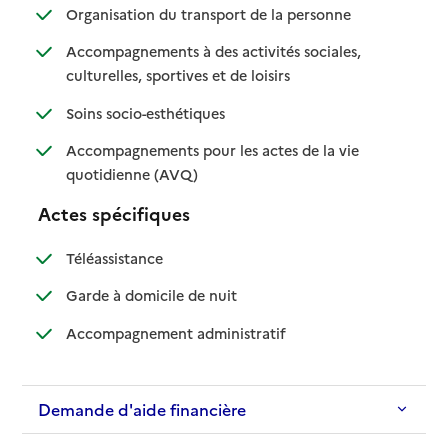
: disponible
: non disponible
Organisation du transport de la personne
Accompagnements à des activités sociales,
: disponible
: non disponible
culturelles, sportives et de loisirs
: disponible
: non disponible
Soins socio-esthétiques
Accompagnements pour les actes de la vie
: disponible
: non disponible
quotidienne (AVQ)
Actes spécifiques
: disponible
: non disponible
Téléassistance
: disponible
: non disponible
Garde à domicile de nuit
: disponible
: non disponible
Accompagnement administratif
Demande d'aide financière