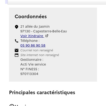
Coordonnées
21 allée du Jasmin
97130 - Capesterre-Belle-Eau
Voir itinéraire
Téléphone :
05 90 86 90 58
Contact
Courriel non renseigné
Site Internet
Site internet non renseigné
Gestionnaire :
Acti Vie service
N° FINESS :
970113304
Principales caractéristiques