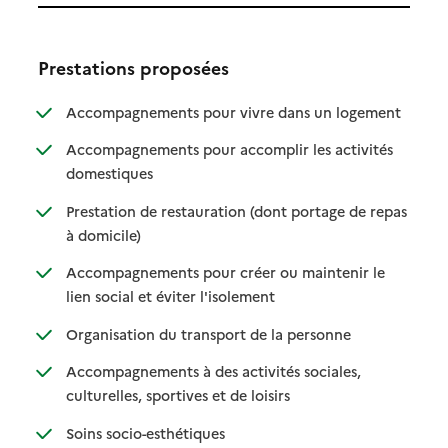
Prestations proposées
: disponibl
: non dispo
Accompagnements pour vivre dans un logement
Accompagnements pour accomplir les activités
: disponible
: non disponible
domestiques
Prestation de restauration (dont portage de repas
: disponible
: non disponible
à domicile)
Accompagnements pour créer ou maintenir le
: disponible
: non disponible
lien social et éviter l'isolement
: disponible
: non disponible
Organisation du transport de la personne
Accompagnements à des activités sociales,
: disponible
: non disponible
culturelles, sportives et de loisirs
: disponible
: non disponible
Soins socio-esthétiques