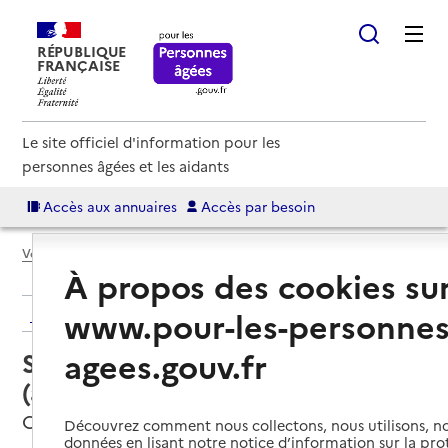
RÉPUBLIQUE
FRANÇAISE
Le site officiel d'information pour les
personnes âgées et les aidants
Accès aux annuaires
Accès par besoin
Voir le fil d’Ariane
À propos des cookies su
www.pour-les-personnes
Retour aux résultats de l'annuaire
agees.gouv.fr
Service autonomie à domicile
(aide) – Acti Vie service
Capesterre-Belle-Eau, GUADELOUPE
Découvrez comment nous collectons, nous utilisons, no
données en lisant notre notice d’information sur la pr