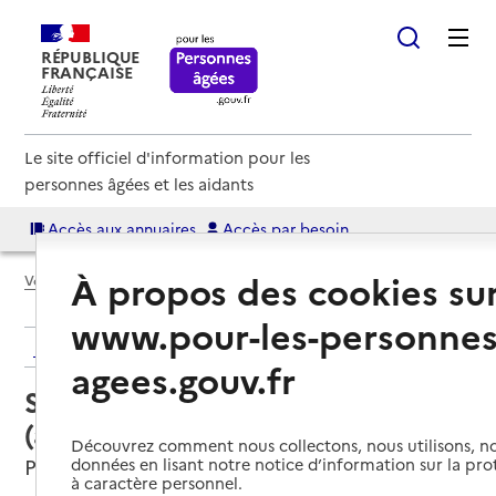
RÉPUBLIQUE
FRANÇAISE
Le site officiel d'information pour les
personnes âgées et les aidants
Accès aux annuaires
Accès par besoin
À propos des cookies su
Voir le fil d’Ariane
www.pour-les-personnes
Retour aux résultats de l'annuaire
agees.gouv.fr
Service autonomie à domicile
(aide) – Soins Santé à domicile
Découvrez comment nous collectons, nous utilisons, no
Pessac, GIRONDE
données en lisant notre notice d’information sur la pr
à caractère personnel.