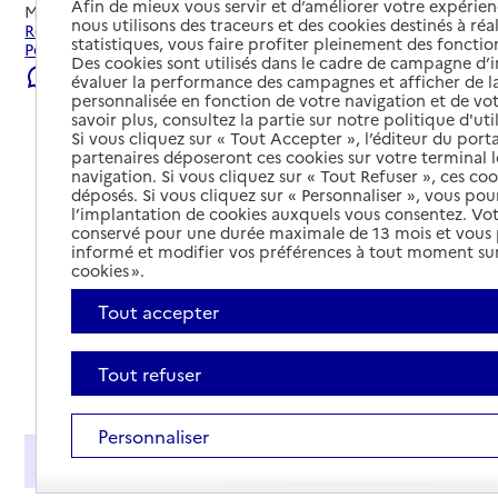
Afin de mieux vous servir et d’améliorer votre expérienc
Mis à jour le
22/07/2026
nous utilisons des traceurs et des cookies destinés à réal
Rechercher les établissements et services autour de
statistiques, vous faire profiter pleinement des fonction
Pessac.
Des cookies sont utilisés dans le cadre de campagne d
Signaler une erreur
évaluer la performance des campagnes et afficher de la
personnalisée en fonction de votre navigation et de vot
savoir plus, consultez la partie sur notre politique d'uti
Si vous cliquez sur « Tout Accepter », l’éditeur du porta
partenaires déposeront ces cookies sur votre terminal l
navigation. Si vous cliquez sur « Tout Refuser », ces co
déposés. Si vous cliquez sur « Personnaliser », vous pou
l’implantation de cookies auxquels vous consentez. Vot
conservé pour une durée maximale de 13 mois et vous
informé et modifier vos préférences à tout moment sur
cookies ».
Tout accepter
Tout refuser
Tout déplier
Personnaliser
Présentation