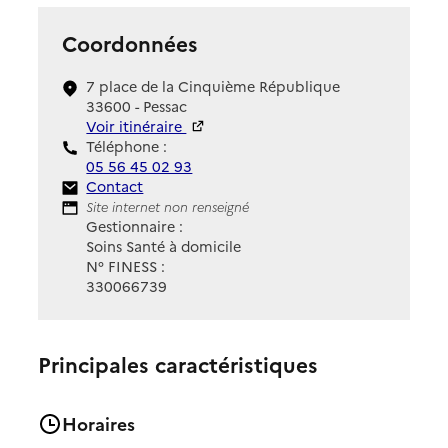
Coordonnées
7 place de la Cinquième République
33600 - Pessac
Voir itinéraire
Téléphone :
05 56 45 02 93
Contact
Contact
Site Internet
Site internet non renseigné
Gestionnaire :
Soins Santé à domicile
N° FINESS :
330066739
Principales caractéristiques
Horaires