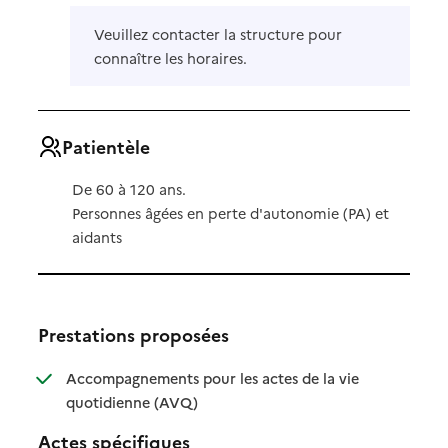
Veuillez contacter la structure pour
connaître les horaires.
Patientèle
De 60 à 120 ans.
Personnes âgées en perte d'autonomie (PA) et
aidants
Prestations proposées
Accompagnements pour les actes de la vie
: disponible
: non disponible
quotidienne (AVQ)
Actes spécifiques