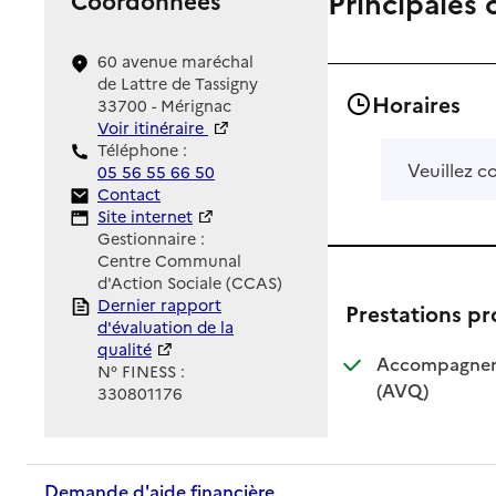
Principales 
60 avenue maréchal
de Lattre de Tassigny
Horaires
33700 - Mérignac
Voir itinéraire
Téléphone :
Veuillez c
05 56 55 66 50
Contact
Contact
Site Internet
Site internet
Gestionnaire :
Centre Communal
d'Action Sociale (CCAS)
Rapport HAS
Dernier rapport
Prestations p
d'évaluation de la
qualité
Accompagnemen
N° FINESS :
: disponible
: non dispo
(AVQ)
330801176
Demande d'aide financière