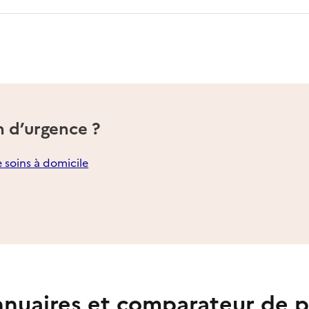
n d’urgence ?
e soins à domicile
nuaires et comparateur de p