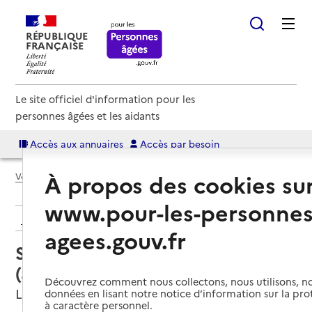
RÉPUBLIQUE
FRANÇAISE
Le site officiel d'information pour les
personnes âgées et les aidants
Accès aux annuaires
Accès par besoin
À propos des cookies su
Voir le fil d’Ariane
www.pour-les-personnes
Retour aux résultats de l'annuaire
agees.gouv.fr
Service autonomie à domicile
(aide) – Ormali
Découvrez comment nous collectons, nous utilisons, no
Ludon-Médoc, GIRONDE
données en lisant notre notice d’information sur la pr
à caractère personnel.