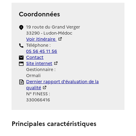
Coordonnées
19 route du Grand Verger
33290 - Ludon-Médoc
Voir itinéraire
Téléphone :
05 56 45 11 56
Contact
Contact
Site Internet
Site internet
Gestionnaire :
Ormali
Rapport HAS
Dernier rapport d'évaluation de la
qualité
N° FINESS :
330066416
Principales caractéristiques