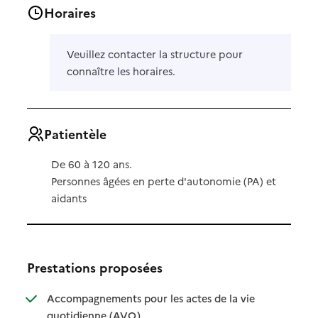
Horaires
Veuillez contacter la structure pour
connaître les horaires.
Patientèle
De 60 à 120 ans.
Personnes âgées en perte d'autonomie (PA) et
aidants
Prestations proposées
Accompagnements pour les actes de la vie
: disponible
: non disponible
quotidienne (AVQ)