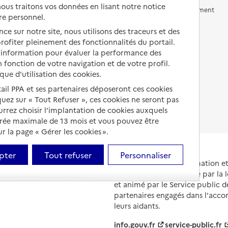
us traitons vos données en lisant notre notice
Vivre en accueil familial
Prévention, accompagnement
re personnel.
et soins
Autres solutions de logement
ce sur notre site, nous utilisons des traceurs et des
Comprendre les prix en
 profiter pleinement des fonctionnalités du portail.
EHPAD
d’information pour évaluer la performance des
 fonction de votre navigation et de votre profil.
Droits en EHPAD
ique d'utilisation des cookies.
Fin de vie en EHPAD
tail PPA et ses partenaires déposeront ces cookies
iquez sur « Tout Refuser », ces cookies ne seront pas
ourrez choisir l’implantation de cookies auxquels
urée maximale de 13 mois et vous pouvez être
 la page « Gérer les cookies ».
pter
Tout refuser
Personnaliser
Portail national d'information 
et de leurs proches, créé par la l
et animé par le Service public 
partenaires engagés dans l'acc
leurs aidants.
info.gouv.fr
service-public.fr