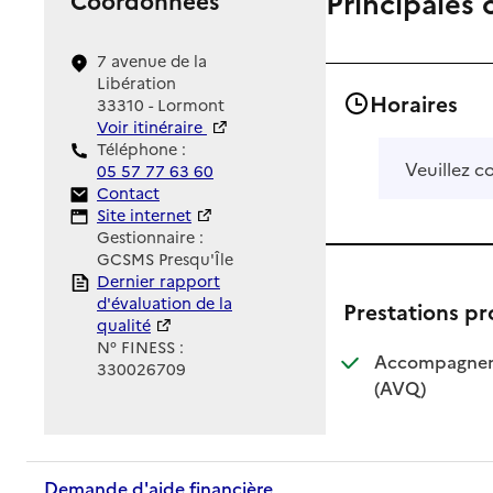
Principales 
7 avenue de la
Libération
Horaires
33310 - Lormont
Voir itinéraire
Téléphone :
Veuillez c
05 57 77 63 60
Contact
Contact
Site Internet
Site internet
Gestionnaire :
GCSMS Presqu'Île
Rapport HAS
Dernier rapport
d'évaluation de la
Prestations p
qualité
N° FINESS :
Accompagnemen
330026709
: disponible
: non dispo
(AVQ)
Demande d'aide financière