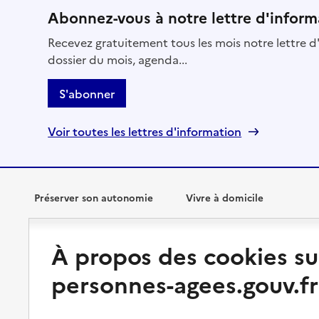
Abonnez-vous à notre lettre d'inform
Recevez gratuitement tous les mois notre lettre d'
dossier du mois, agenda...
S'abonner
Voir toutes les lettres d'information
Préserver son autonomie
Vivre à domicile
Perte d'autonomie : évaluation
Bénéficier d'aide à domicile
À propos des cookies su
et droits
Bénéficier de soins à domicile
personnes-agees.gouv.fr
Aménager son logement et
s'équiper
Aides financières
Préserver son autonomie et sa