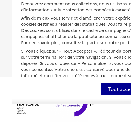
Solutions d'accueil temporaire
Découvrez comment nous collectons, nous utilisons, no
santé
d’information sur la protection des données à caractè
Partager son logement
Organiser à l'avance sa propre
Afin de mieux vous servir et d’améliorer votre expérien
protection
Vivre à domicile avec une
cookies destinés à réaliser des statistiques, vous faire
maladie ou un handicap
Des cookies sont utilisés dans le cadre de campagne 
Les mesures de protection
campagnes et afficher de la publicité personnalisée en
Être hospitalisé
Pour en savoir plus, consultez la partie sur notre polit
Les obligations de la famille
Fin de vie à domicile
Si vous cliquez sur « Tout Accepter », l’éditeur du por
À qui s’adresser ?
sur votre terminal lors de votre navigation. Si vous cl
déposés. Si vous cliquez sur « Personnaliser », vous p
Les politiques du grand âge
vous consentez. Votre choix est conservé pour une d
informé et modifier vos préférences à tout moment sur
Tout acce