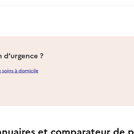
n d’urgence ?
e soins à domicile
nuaires et comparateur de p