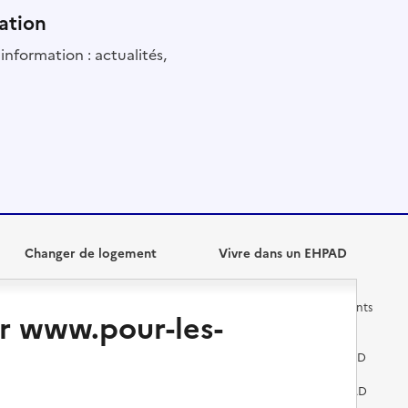
ation
information : actualités,
Changer de logement
Vivre dans un EHPAD
Les questions à se poser
Les différents établissements
r www.pour-les-
médicalisés
Vivre dans une résidence avec
services pour seniors
Préparer l'entrée en EHPAD
Vivre chez un proche
Aides financières en EHPAD