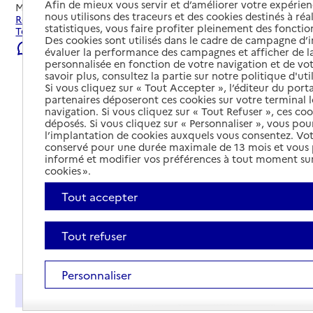
Afin de mieux vous servir et d’améliorer votre expérienc
Mis à jour le
22/07/2026
nous utilisons des traceurs et des cookies destinés à réal
Rechercher les établissements et services autour de Le
statistiques, vous faire profiter pleinement des fonction
Teich.
Des cookies sont utilisés dans le cadre de campagne d
Signaler une erreur
évaluer la performance des campagnes et afficher de la
personnalisée en fonction de votre navigation et de vot
savoir plus, consultez la partie sur notre politique d'uti
Si vous cliquez sur « Tout Accepter », l’éditeur du porta
partenaires déposeront ces cookies sur votre terminal l
navigation. Si vous cliquez sur « Tout Refuser », ces co
déposés. Si vous cliquez sur « Personnaliser », vous pou
l’implantation de cookies auxquels vous consentez. Vot
conservé pour une durée maximale de 13 mois et vous
informé et modifier vos préférences à tout moment sur
cookies ».
Tout accepter
Tout refuser
Tout déplier
Personnaliser
Présentation