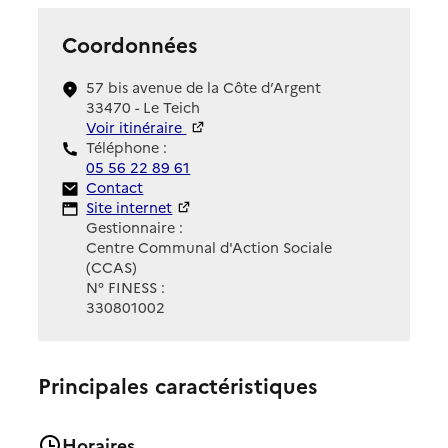
Coordonnées
57 bis avenue de la Côte d’Argent
33470 - Le Teich
Voir itinéraire
Téléphone :
05 56 22 89 61
Contact
Contact
Site Internet
Site internet
Gestionnaire :
Centre Communal d'Action Sociale
(CCAS)
N° FINESS :
330801002
Principales caractéristiques
Horaires