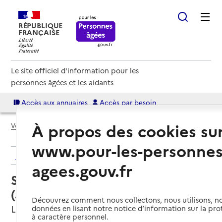
RÉPUBLIQUE
FRANÇAISE
Le site officiel d'information pour les
personnes âgées et les aidants
Accès aux annuaires
Accès par besoin
À propos des cookies su
Voir le fil d’Ariane
www.pour-les-personnes
Retour aux résultats de l'annuaire
agees.gouv.fr
Service autonomie à domicile
(aide) – Services du CCAS
Découvrez comment nous collectons, nous utilisons, no
Le Teich, GIRONDE
données en lisant notre notice d’information sur la pr
à caractère personnel.