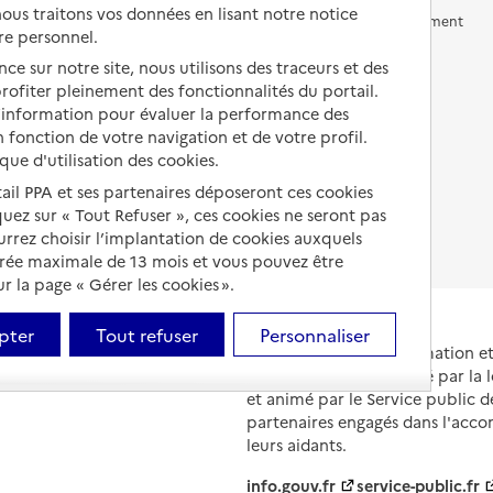
us traitons vos données en lisant notre notice
Vivre en accueil familial
Prévention, accompagnement
re personnel.
et soins
Autres solutions de logement
ce sur notre site, nous utilisons des traceurs et des
Comprendre les prix en
 profiter pleinement des fonctionnalités du portail.
EHPAD
d’information pour évaluer la performance des
 fonction de votre navigation et de votre profil.
Droits en EHPAD
ique d'utilisation des cookies.
Fin de vie en EHPAD
tail PPA et ses partenaires déposeront ces cookies
iquez sur « Tout Refuser », ces cookies ne seront pas
ourrez choisir l’implantation de cookies auxquels
urée maximale de 13 mois et vous pouvez être
 la page « Gérer les cookies ».
pter
Tout refuser
Personnaliser
Portail national d'information 
et de leurs proches, créé par la l
et animé par le Service public 
partenaires engagés dans l'acc
leurs aidants.
info.gouv.fr
service-public.fr