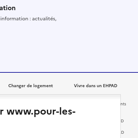
ation
information : actualités,
Changer de logement
Vivre dans un EHPAD
Les questions à se poser
Les différents établissements
r www.pour-les-
médicalisés
Vivre dans une résidence avec
services pour seniors
Préparer l'entrée en EHPAD
Vivre chez un proche
Aides financières en EHPAD