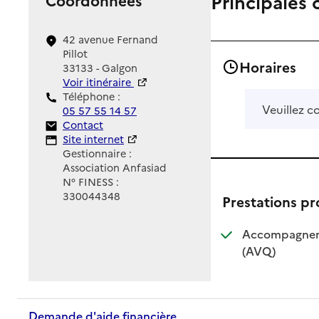
Principales 
42 avenue Fernand
Pillot
Horaires
33133 - Galgon
Voir itinéraire
Téléphone :
Veuillez c
05 57 55 14 57
Contact
Contact
Site Internet
Site internet
Gestionnaire :
Association Anfasiad
N° FINESS :
330044348
Prestations p
Accompagnemen
: disponible
: non dispo
(AVQ)
Demande d'aide financière