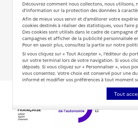
Solutions d'accueil temporaire
Découvrez comment nous collectons, nous utilisons, no
santé
d’information sur la protection des données à caractè
Partager son logement
Organiser à l'avance sa propre
Afin de mieux vous servir et d’améliorer votre expérien
protection
Vivre à domicile avec une
cookies destinés à réaliser des statistiques, vous faire
maladie ou un handicap
Des cookies sont utilisés dans le cadre de campagne 
Les mesures de protection
campagnes et afficher de la publicité personnalisée en
Être hospitalisé
Pour en savoir plus, consultez la partie sur notre polit
Les obligations de la famille
Fin de vie à domicile
Si vous cliquez sur « Tout Accepter », l’éditeur du por
À qui s’adresser ?
sur votre terminal lors de votre navigation. Si vous cl
déposés. Si vous cliquez sur « Personnaliser », vous p
Les politiques du grand âge
vous consentez. Votre choix est conservé pour une d
informé et modifier vos préférences à tout moment sur
Tout acce