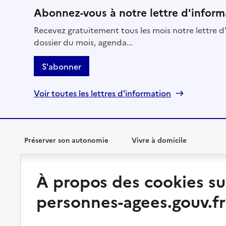
Abonnez-vous à notre lettre d'inform
Recevez gratuitement tous les mois notre lettre d'
dossier du mois, agenda...
S'abonner
Voir toutes les lettres d'information
Préserver son autonomie
Vivre à domicile
Perte d'autonomie : évaluation
Bénéficier d'aide à domicile
À propos des cookies su
et droits
Bénéficier de soins à domicile
personnes-agees.gouv.fr
Aménager son logement et
s'équiper
Aides financières
Préserver son autonomie et sa