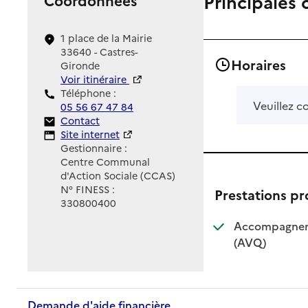
Principales 
1 place de la Mairie
33640 - Castres-
Horaires
Gironde
Voir itinéraire
Téléphone :
Veuillez c
05 56 67 47 84
Contact
Contact
Site Internet
Site internet
Gestionnaire :
Centre Communal
d'Action Sociale (CCAS)
N° FINESS :
Prestations p
330800400
Accompagnemen
: disponible
: non dispo
(AVQ)
Demande d'aide financière