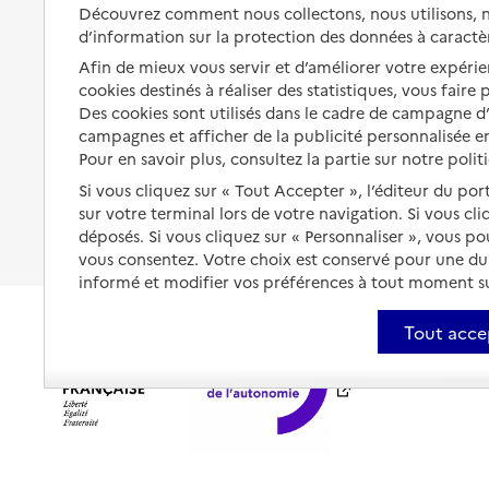
Solutions d'accueil temporaire
Découvrez comment nous collectons, nous utilisons, no
santé
d’information sur la protection des données à caractè
Partager son logement
Organiser à l'avance sa propre
Afin de mieux vous servir et d’améliorer votre expérien
protection
Vivre à domicile avec une
cookies destinés à réaliser des statistiques, vous faire
maladie ou un handicap
Des cookies sont utilisés dans le cadre de campagne 
Les mesures de protection
campagnes et afficher de la publicité personnalisée en
Être hospitalisé
Pour en savoir plus, consultez la partie sur notre polit
Les obligations de la famille
Fin de vie à domicile
Si vous cliquez sur « Tout Accepter », l’éditeur du por
À qui s’adresser ?
sur votre terminal lors de votre navigation. Si vous cl
déposés. Si vous cliquez sur « Personnaliser », vous p
Les politiques du grand âge
vous consentez. Votre choix est conservé pour une d
informé et modifier vos préférences à tout moment sur
Tout acce