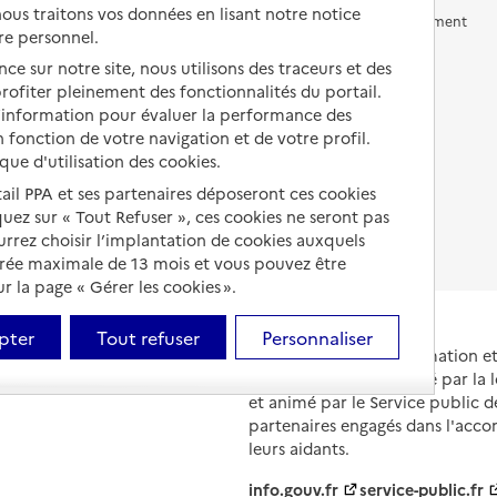
us traitons vos données en lisant notre notice
Vivre en accueil familial
Prévention, accompagnement
re personnel.
et soins
Autres solutions de logement
ce sur notre site, nous utilisons des traceurs et des
Comprendre les prix en
 profiter pleinement des fonctionnalités du portail.
EHPAD
d’information pour évaluer la performance des
 fonction de votre navigation et de votre profil.
Droits en EHPAD
ique d'utilisation des cookies.
Fin de vie en EHPAD
tail PPA et ses partenaires déposeront ces cookies
iquez sur « Tout Refuser », ces cookies ne seront pas
ourrez choisir l’implantation de cookies auxquels
urée maximale de 13 mois et vous pouvez être
 la page « Gérer les cookies ».
pter
Tout refuser
Personnaliser
Portail national d'information 
et de leurs proches, créé par la l
et animé par le Service public 
partenaires engagés dans l'acc
leurs aidants.
info.gouv.fr
service-public.fr