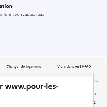
ation
information : actualités,
Changer de logement
Vivre dans un EHPAD
Les questions à se poser
Les différents établissements
r www.pour-les-
médicalisés
Vivre dans une résidence avec
services pour seniors
Préparer l'entrée en EHPAD
Vivre chez un proche
Aides financières en EHPAD