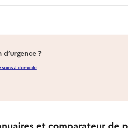
n d’urgence ?
e soins à domicile
nuaires et comparateur de p