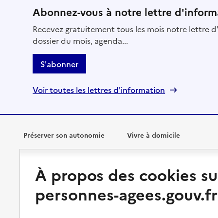
Abonnez-vous à notre lettre d'inform
Recevez gratuitement tous les mois notre lettre d'
dossier du mois, agenda...
S'abonner
Voir toutes les lettres d'information
Préserver son autonomie
Vivre à domicile
Perte d'autonomie : évaluation
Bénéficier d'aide à domicile
À propos des cookies su
et droits
Bénéficier de soins à domicile
personnes-agees.gouv.fr
Aménager son logement et
s'équiper
Aides financières
Préserver son autonomie et sa