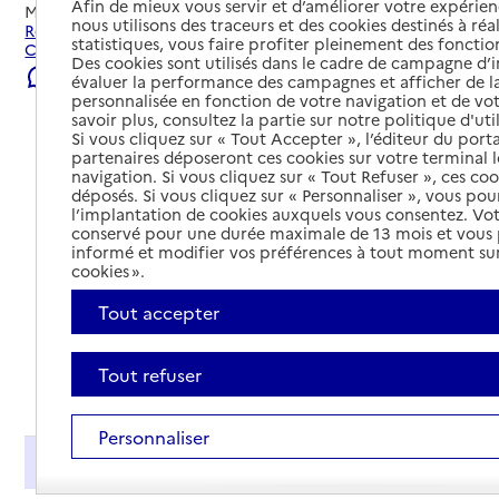
Afin de mieux vous servir et d’améliorer votre expérienc
Mis à jour le
22/07/2026
nous utilisons des traceurs et des cookies destinés à réal
Rechercher les établissements et services autour de
statistiques, vous faire profiter pleinement des fonction
Canéjan.
Des cookies sont utilisés dans le cadre de campagne d
Signaler une erreur
évaluer la performance des campagnes et afficher de la
personnalisée en fonction de votre navigation et de vot
savoir plus, consultez la partie sur notre politique d'uti
Si vous cliquez sur « Tout Accepter », l’éditeur du porta
partenaires déposeront ces cookies sur votre terminal l
navigation. Si vous cliquez sur « Tout Refuser », ces co
déposés. Si vous cliquez sur « Personnaliser », vous pou
l’implantation de cookies auxquels vous consentez. Vot
conservé pour une durée maximale de 13 mois et vous
informé et modifier vos préférences à tout moment sur
cookies ».
Tout accepter
Tout refuser
Tout déplier
Personnaliser
Présentation