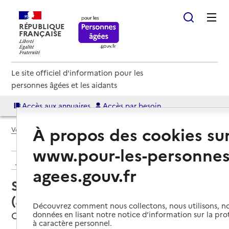
RÉPUBLIQUE
FRANÇAISE
Le site officiel d'information pour les
personnes âgées et les aidants
Accès aux annuaires
Accès par besoin
À propos des cookies su
Voir le fil d’Ariane
www.pour-les-personnes
Retour aux résultats de l'annuaire
agees.gouv.fr
Service autonomie à domicile
(aide) – Services du CCAS
Découvrez comment nous collectons, nous utilisons, no
Canéjan, GIRONDE
données en lisant notre notice d’information sur la pr
à caractère personnel.