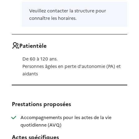
Veuillez contacter la structure pour
connaître les horaires.
Patientèle
De 60 à 120 ans.
Personnes âgées en perte d'autonomie (PA) et
aidants
Prestations proposées
Accompagnements pour les actes de la vie
: disponible
: non disponible
quotidienne (AVQ)
Actes spécifiques