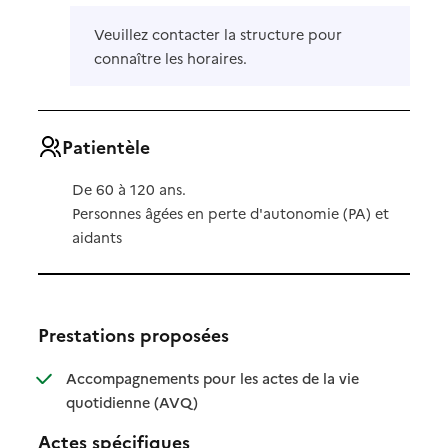
Veuillez contacter la structure pour
connaître les horaires.
Patientèle
De 60 à 120 ans.
Personnes âgées en perte d'autonomie (PA) et
aidants
Prestations proposées
Accompagnements pour les actes de la vie
: disponible
: non disponible
quotidienne (AVQ)
Actes spécifiques