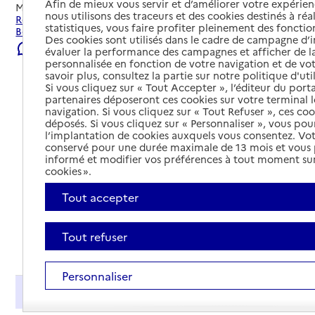
Afin de mieux vous servir et d’améliorer votre expérienc
Mis à jour le
22/07/2026
nous utilisons des traceurs et des cookies destinés à réal
Rechercher les établissements et services autour de
statistiques, vous faire profiter pleinement des fonction
Bordeaux.
Des cookies sont utilisés dans le cadre de campagne d
Signaler une erreur
évaluer la performance des campagnes et afficher de la
personnalisée en fonction de votre navigation et de vot
savoir plus, consultez la partie sur notre politique d'uti
Si vous cliquez sur « Tout Accepter », l’éditeur du porta
partenaires déposeront ces cookies sur votre terminal l
navigation. Si vous cliquez sur « Tout Refuser », ces co
déposés. Si vous cliquez sur « Personnaliser », vous pou
l’implantation de cookies auxquels vous consentez. Vot
conservé pour une durée maximale de 13 mois et vous
informé et modifier vos préférences à tout moment sur
cookies ».
Tout accepter
Tout refuser
Tout déplier
Personnaliser
Présentation