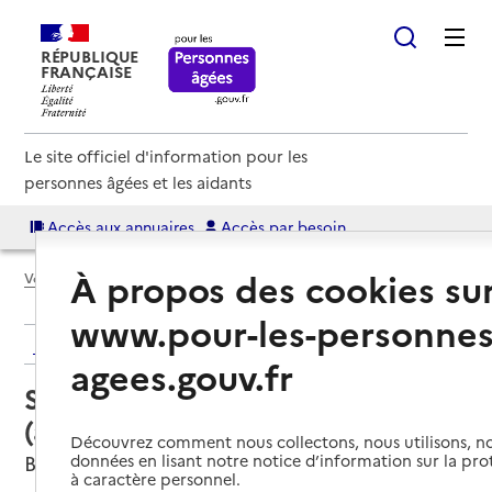
RÉPUBLIQUE
FRANÇAISE
Le site officiel d'information pour les
personnes âgées et les aidants
Accès aux annuaires
Accès par besoin
À propos des cookies su
Voir le fil d’Ariane
www.pour-les-personnes
Retour aux résultats de l'annuaire
agees.gouv.fr
Service autonomie à domicile
(aide) – France présence
Découvrez comment nous collectons, nous utilisons, no
Bordeaux, GIRONDE
données en lisant notre notice d’information sur la pr
à caractère personnel.