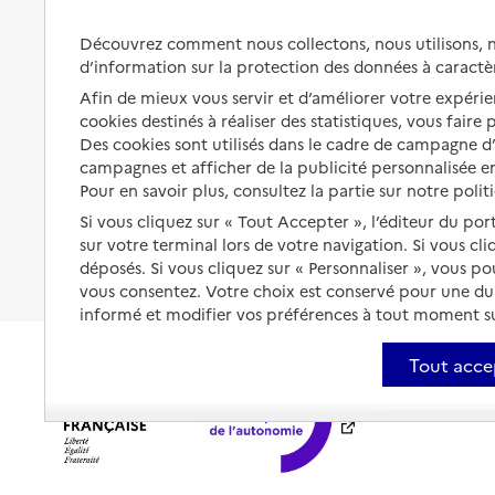
Préserver son autonomie et sa
Solutions d'accueil temporaire
Découvrez comment nous collectons, nous utilisons, no
santé
d’information sur la protection des données à caractè
Partager son logement
Organiser à l'avance sa propre
Afin de mieux vous servir et d’améliorer votre expérien
protection
Vivre à domicile avec une
cookies destinés à réaliser des statistiques, vous faire
maladie ou un handicap
Des cookies sont utilisés dans le cadre de campagne 
Les mesures de protection
campagnes et afficher de la publicité personnalisée en
Être hospitalisé
Pour en savoir plus, consultez la partie sur notre polit
Les obligations de la famille
Si vous cliquez sur « Tout Accepter », l’éditeur du por
Fin de vie à domicile
À qui s’adresser ?
sur votre terminal lors de votre navigation. Si vous cl
déposés. Si vous cliquez sur « Personnaliser », vous p
Les politiques du grand âge
vous consentez. Votre choix est conservé pour une d
informé et modifier vos préférences à tout moment sur
Tout acce