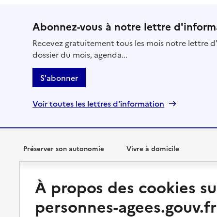
Abonnez-vous à notre lettre d'inform
Recevez gratuitement tous les mois notre lettre d'
dossier du mois, agenda...
S'abonner
Voir toutes les lettres d'information
Préserver son autonomie
Vivre à domicile
Perte d'autonomie : évaluation
Bénéficier d'aide à domicile
À propos des cookies su
et droits
Bénéficier de soins à domicile
personnes-agees.gouv.fr
Aménager son logement et
s'équiper
Aides financières