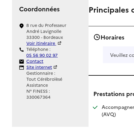
Principales 
Coordonnées
8 rue du Professeur
André Lavignolle
Horaires
33300 - Bordeaux
Voir itinéraire
Téléphone :
Veuillez c
05 56 90 02 97
Contact
Contact
Site Internet
Site internet
Gestionnaire :
Tout Cérébrolèsé
Assistance
N° FINESS :
Prestations p
330067364
Accompagnemen
: disponible
: non dispo
(AVQ)