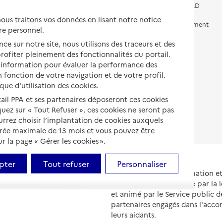
Vivre chez un proche
Aides financières en EHPAD
us traitons vos données en lisant notre notice
Vivre en accueil familial
Prévention, accompagnement
re personnel.
et soins
Autres solutions de logement
ce sur notre site, nous utilisons des traceurs et des
Comprendre les prix en
 profiter pleinement des fonctionnalités du portail.
EHPAD
d’information pour évaluer la performance des
 fonction de votre navigation et de votre profil.
Droits en EHPAD
ique d'utilisation des cookies.
Fin de vie en EHPAD
tail PPA et ses partenaires déposeront ces cookies
iquez sur « Tout Refuser », ces cookies ne seront pas
ourrez choisir l’implantation de cookies auxquels
urée maximale de 13 mois et vous pouvez être
 la page « Gérer les cookies ».
pter
Tout refuser
Personnaliser
Portail national d'information 
et de leurs proches, créé par la l
et animé par le Service public 
partenaires engagés dans l'acc
leurs aidants.