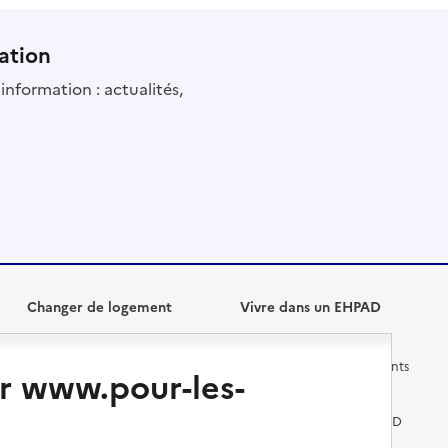
ation
information : actualités,
Changer de logement
Vivre dans un EHPAD
Les questions à se poser
Les différents établissements
r www.pour-les-
médicalisés
Vivre dans une résidence avec
services pour seniors
Préparer l'entrée en EHPAD