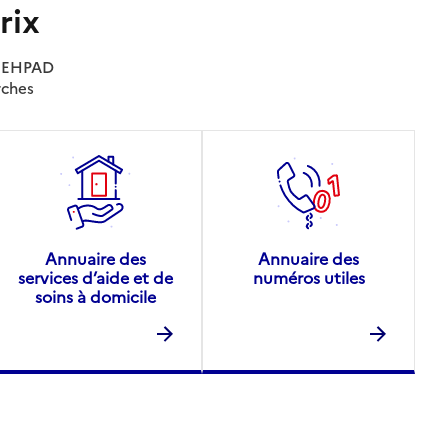
rix
es EHPAD
rches
Annuaire des
Annuaire des
services d’aide et de
numéros utiles
soins à domicile