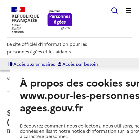
RÉPUBLIQUE
FRANÇAISE
Le site officiel d'information pour les
personnes âgées et les aidants
Accès aux annuaires
Accès par besoin
À propos des cookies su
Voir le fil d’Ariane
www.pour-les-personnes
Retour aux résultats de l'annuaire
agees.gouv.fr
Service autonomie à domicile
(aide) – Auxiléo Services
Découvrez comment nous collectons, nous utilisons, no
Bordeaux, GIRONDE
données en lisant notre notice d’information sur la pr
à caractère personnel.