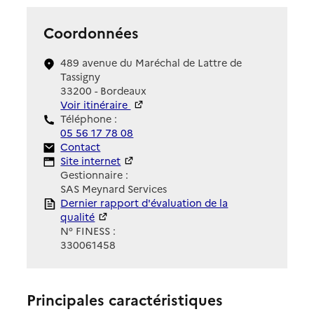
Coordonnées
489 avenue du Maréchal de Lattre de
Tassigny
33200 - Bordeaux
Voir itinéraire
Téléphone :
05 56 17 78 08
Contact
Contact
Site Internet
Site internet
Gestionnaire :
SAS Meynard Services
Rapport HAS
Dernier rapport d'évaluation de la
qualité
N° FINESS :
330061458
Principales caractéristiques