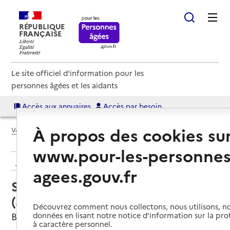
RÉPUBLIQUE
FRANÇAISE
Le site officiel d'information pour les
personnes âgées et les aidants
Accès aux annuaires
Accès par besoin
À propos des cookies su
Voir le fil d’Ariane
www.pour-les-personnes
Retour aux résultats de l'annuaire
agees.gouv.fr
Service autonomie à domicile
(aide) – Pro séniors
Découvrez comment nous collectons, nous utilisons, no
Bordeaux, GIRONDE
données en lisant notre notice d’information sur la pr
à caractère personnel.