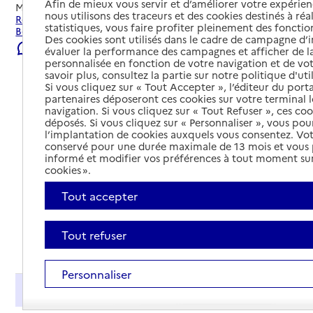
Afin de mieux vous servir et d’améliorer votre expérienc
Mis à jour le
22/07/2026
nous utilisons des traceurs et des cookies destinés à réal
Rechercher les établissements et services autour de
statistiques, vous faire profiter pleinement des fonction
Bordeaux.
Des cookies sont utilisés dans le cadre de campagne d
Signaler une erreur
évaluer la performance des campagnes et afficher de la
personnalisée en fonction de votre navigation et de vot
savoir plus, consultez la partie sur notre politique d'uti
Si vous cliquez sur « Tout Accepter », l’éditeur du porta
partenaires déposeront ces cookies sur votre terminal l
navigation. Si vous cliquez sur « Tout Refuser », ces co
déposés. Si vous cliquez sur « Personnaliser », vous pou
l’implantation de cookies auxquels vous consentez. Vot
conservé pour une durée maximale de 13 mois et vous
informé et modifier vos préférences à tout moment sur
cookies ».
Tout accepter
Tout refuser
Tout déplier
Personnaliser
Présentation