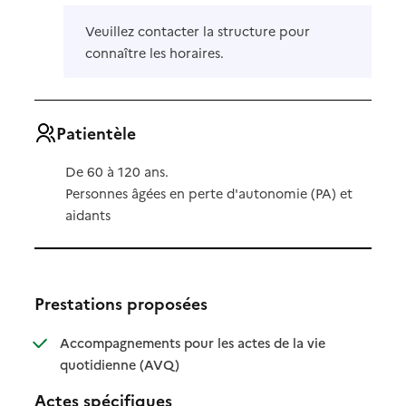
Veuillez contacter la structure pour
connaître les horaires.
Patientèle
De 60 à 120 ans.
Personnes âgées en perte d'autonomie (PA) et
aidants
Prestations proposées
Accompagnements pour les actes de la vie
: disponible
: non disponible
quotidienne (AVQ)
Actes spécifiques