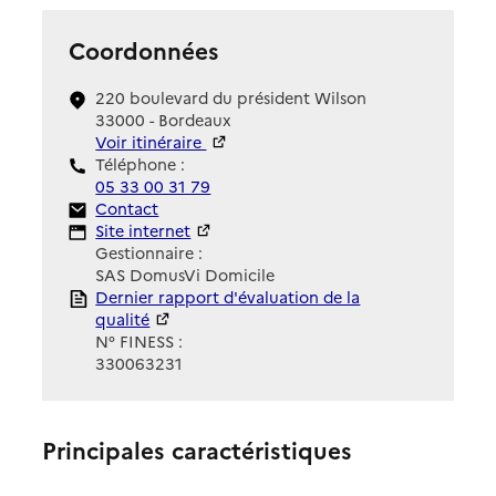
Coordonnées
220 boulevard du président Wilson
33000 - Bordeaux
Voir itinéraire
Téléphone :
05 33 00 31 79
Contact
Contact
Site Internet
Site internet
Gestionnaire :
SAS DomusVi Domicile
Rapport HAS
Dernier rapport d'évaluation de la
qualité
N° FINESS :
330063231
Principales caractéristiques