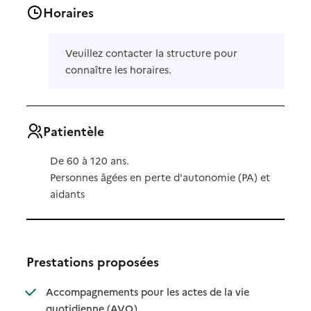
Horaires
Veuillez contacter la structure pour
connaître les horaires.
Patientèle
De 60 à 120 ans.
Personnes âgées en perte d'autonomie (PA) et
aidants
Prestations proposées
Accompagnements pour les actes de la vie
: disponible
: non disponible
quotidienne (AVQ)