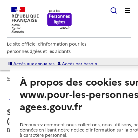
RÉPUBLIQUE
FRANÇAISE
Le site officiel d'information pour les
personnes âgées et les aidants
Accès aux annuaires
Accès par besoin
À propos des cookies su
Voir le fil d’Ariane
www.pour-les-personnes
Retour aux résultats de l'annuaire
agees.gouv.fr
Service autonomie à domicile
(aide) – Domusvi domicile 33
Découvrez comment nous collectons, nous utilisons, no
Bordeaux, GIRONDE
données en lisant notre notice d’information sur la pr
à caractère personnel.