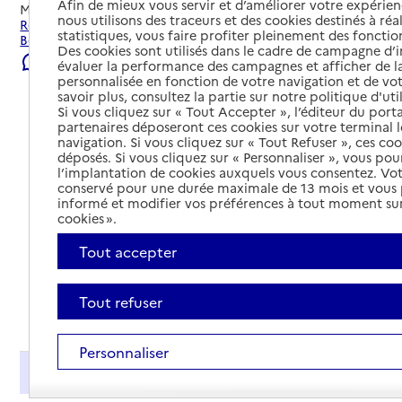
Afin de mieux vous servir et d’améliorer votre expérienc
Mis à jour le
22/07/2026
nous utilisons des traceurs et des cookies destinés à réal
Rechercher les établissements et services autour de
statistiques, vous faire profiter pleinement des fonction
Bordeaux.
Des cookies sont utilisés dans le cadre de campagne d
Signaler une erreur
évaluer la performance des campagnes et afficher de la
personnalisée en fonction de votre navigation et de vot
savoir plus, consultez la partie sur notre politique d'uti
Si vous cliquez sur « Tout Accepter », l’éditeur du porta
partenaires déposeront ces cookies sur votre terminal l
navigation. Si vous cliquez sur « Tout Refuser », ces co
déposés. Si vous cliquez sur « Personnaliser », vous pou
l’implantation de cookies auxquels vous consentez. Vot
conservé pour une durée maximale de 13 mois et vous
informé et modifier vos préférences à tout moment sur
cookies ».
Tout accepter
Tout refuser
Tout déplier
Personnaliser
Présentation