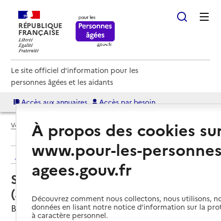
RÉPUBLIQUE
FRANÇAISE
Le site officiel d'information pour les
personnes âgées et les aidants
Accès aux annuaires
Accès par besoin
À propos des cookies su
Voir le fil d’Ariane
www.pour-les-personnes
Retour aux résultats de l'annuaire
agees.gouv.fr
Service autonomie à domicile
(aide) – ADMR
Découvrez comment nous collectons, nous utilisons, no
Bordeaux, GIRONDE
données en lisant notre notice d’information sur la pr
à caractère personnel.