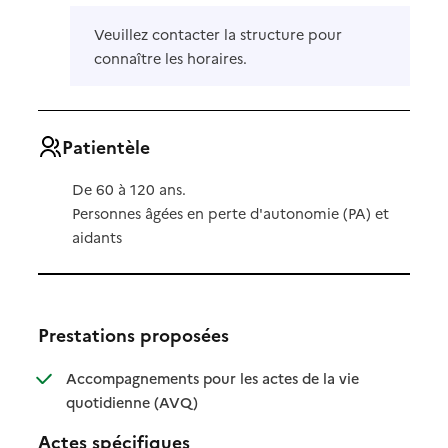
Veuillez contacter la structure pour
connaître les horaires.
Patientèle
De 60 à 120 ans.
Personnes âgées en perte d'autonomie (PA) et
aidants
Prestations proposées
Accompagnements pour les actes de la vie
: disponible
: non disponible
quotidienne (AVQ)
Actes spécifiques