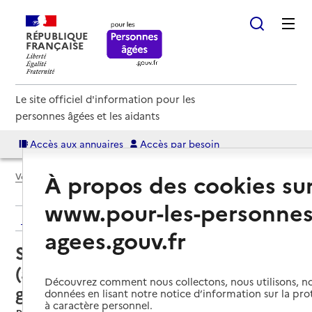
RÉPUBLIQUE
FRANÇAISE
Le site officiel d'information pour les
personnes âgées et les aidants
Accès aux annuaires
Accès par besoin
À propos des cookies su
Voir le fil d’Ariane
www.pour-les-personnes
Retour aux résultats de l'annuaire
agees.gouv.fr
Service autonomie à domicile
(aide) – Solutia Bordeaux rive
Découvrez comment nous collectons, nous utilisons, no
gauche
données en lisant notre notice d’information sur la pr
à caractère personnel.