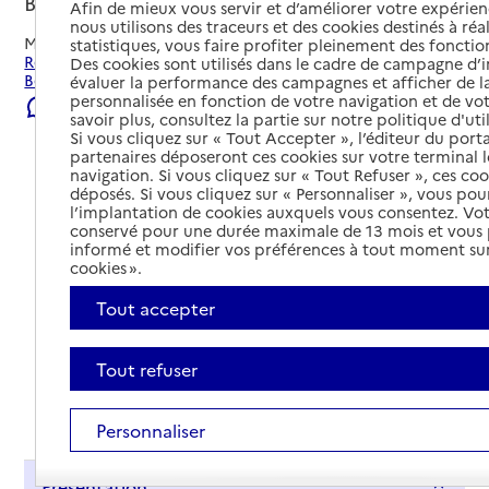
Bègles, GIRONDE
Afin de mieux vous servir et d’améliorer votre expérienc
nous utilisons des traceurs et des cookies destinés à réal
Mis à jour le
22/07/2026
statistiques, vous faire profiter pleinement des fonction
Rechercher les établissements et services autour de
Des cookies sont utilisés dans le cadre de campagne d
Bègles.
évaluer la performance des campagnes et afficher de la
personnalisée en fonction de votre navigation et de vot
Signaler une erreur
savoir plus, consultez la partie sur notre politique d'uti
Si vous cliquez sur « Tout Accepter », l’éditeur du porta
partenaires déposeront ces cookies sur votre terminal l
navigation. Si vous cliquez sur « Tout Refuser », ces co
déposés. Si vous cliquez sur « Personnaliser », vous pou
l’implantation de cookies auxquels vous consentez. Vot
conservé pour une durée maximale de 13 mois et vous
informé et modifier vos préférences à tout moment sur
cookies ».
Tout accepter
Tout refuser
Tout déplier
Personnaliser
Présentation