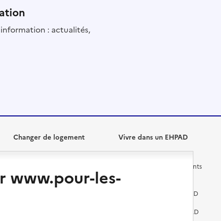
ation
information : actualités,
Changer de logement
Vivre dans un EHPAD
Les questions à se poser
Les différents établissements
r www.pour-les-
médicalisés
Vivre dans une résidence avec
services pour seniors
Préparer l'entrée en EHPAD
Vivre chez un proche
Aides financières en EHPAD