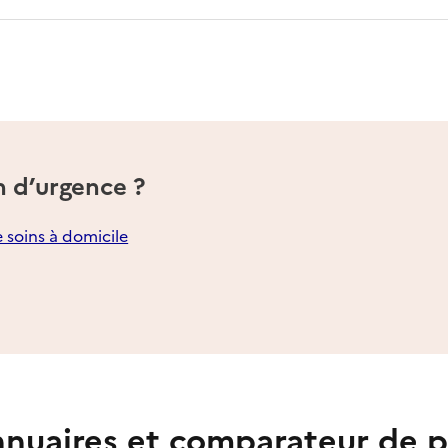
n d’urgence ?
e soins à domicile
nuaires et comparateur de p