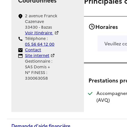
Principales 
2 avenue Franck
Cazenave
Horaires
33430 - Bazas
Voir itinéraire
Téléphone :
Veuillez c
05 56 64 12 00
Contact
Contact
Site Internet
Site internet
Gestionnaire :
SAS Domis +
N° FINESS :
330063058
Prestations p
Accompagnemen
: disponible
: non dispo
(AVQ)
Demande d'aide financière