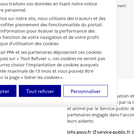
us traitons vos données en lisant notre notice
Vivre en accueil familial
Prévention, accompagnement
re personnel.
et soins
Autres solutions de logement
ce sur notre site, nous utilisons des traceurs et des
Comprendre les prix en
 profiter pleinement des fonctionnalités du portail.
EHPAD
d’information pour évaluer la performance des
 fonction de votre navigation et de votre profil.
Droits en EHPAD
ique d'utilisation des cookies.
Fin de vie en EHPAD
tail PPA et ses partenaires déposeront ces cookies
iquez sur « Tout Refuser », ces cookies ne seront pas
ourrez choisir l’implantation de cookies auxquels
urée maximale de 13 mois et vous pouvez être
 la page « Gérer les cookies ».
pter
Tout refuser
Personnaliser
Portail national d'information 
et de leurs proches, créé par la l
et animé par le Service public 
partenaires engagés dans l'acc
leurs aidants.
info.gouv.fr
service-public.fr