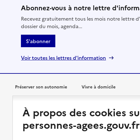
Abonnez-vous à notre lettre d'inform
Recevez gratuitement tous les mois notre lettre d'
dossier du mois, agenda...
S'abonner
Voir toutes les lettres d'information
Préserver son autonomie
Vivre à domicile
Perte d'autonomie : évaluation
Bénéficier d'aide à domicile
À propos des cookies su
et droits
Bénéficier de soins à domicile
personnes-agees.gouv.fr
Aménager son logement et
s'équiper
Aides financières
Préserver son autonomie et sa