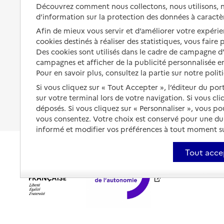
Solutions d'accueil temporaire
Découvrez comment nous collectons, nous utilisons, no
santé
d’information sur la protection des données à caractè
Partager son logement
Organiser à l'avance sa propre
Afin de mieux vous servir et d’améliorer votre expérien
protection
Vivre à domicile avec une
cookies destinés à réaliser des statistiques, vous faire
maladie ou un handicap
Des cookies sont utilisés dans le cadre de campagne 
Les mesures de protection
campagnes et afficher de la publicité personnalisée en
Être hospitalisé
Pour en savoir plus, consultez la partie sur notre polit
Les obligations de la famille
Fin de vie à domicile
Si vous cliquez sur « Tout Accepter », l’éditeur du por
À qui s’adresser ?
sur votre terminal lors de votre navigation. Si vous cl
déposés. Si vous cliquez sur « Personnaliser », vous p
Les politiques du grand âge
vous consentez. Votre choix est conservé pour une d
informé et modifier vos préférences à tout moment sur
Tout acce