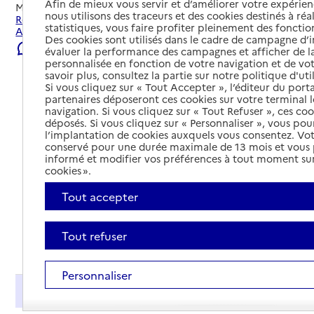
Afin de mieux vous servir et d’améliorer votre expérienc
Mis à jour le
22/07/2026
nous utilisons des traceurs et des cookies destinés à réal
Rechercher les établissements et services autour de
statistiques, vous faire profiter pleinement des fonction
Arcachon.
Des cookies sont utilisés dans le cadre de campagne d
Signaler une erreur
évaluer la performance des campagnes et afficher de la
personnalisée en fonction de votre navigation et de vot
savoir plus, consultez la partie sur notre politique d'uti
Si vous cliquez sur « Tout Accepter », l’éditeur du porta
partenaires déposeront ces cookies sur votre terminal l
navigation. Si vous cliquez sur « Tout Refuser », ces co
déposés. Si vous cliquez sur « Personnaliser », vous pou
l’implantation de cookies auxquels vous consentez. Vot
conservé pour une durée maximale de 13 mois et vous
informé et modifier vos préférences à tout moment sur
cookies ».
Tout accepter
Tout refuser
Tout déplier
Personnaliser
Présentation