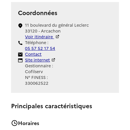
Coordonnées
11 boulevard du général Leclerc
33120 - Arcachon
Voir itinéraire
Téléphone :
05 57 52 17 54
Contact
Contact
Site Internet
Site internet
Gestionnaire :
Cofilserv
N° FINESS :
330062522
Principales caractéristiques
Horaires