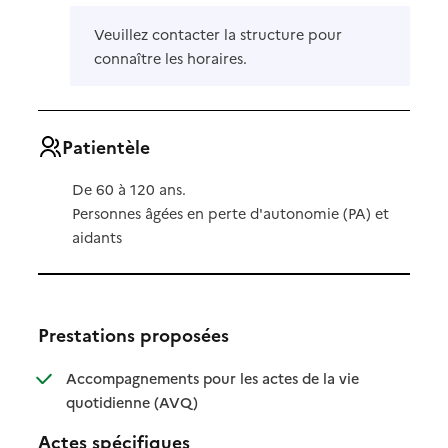
Veuillez contacter la structure pour
connaître les horaires.
Patientèle
De 60 à 120 ans.
Personnes âgées en perte d'autonomie (PA) et
aidants
Prestations proposées
Accompagnements pour les actes de la vie
: disponible
: non disponible
quotidienne (AVQ)
Actes spécifiques