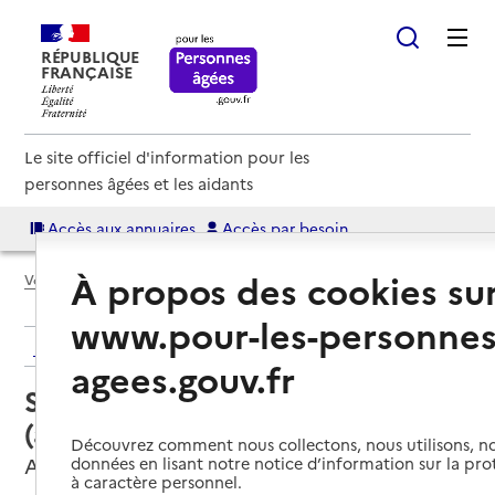
RÉPUBLIQUE
FRANÇAISE
Le site officiel d'information pour les
personnes âgées et les aidants
Accès aux annuaires
Accès par besoin
À propos des cookies su
Voir le fil d’Ariane
www.pour-les-personnes
Retour aux résultats de l'annuaire
agees.gouv.fr
Service autonomie à domicile
(aide) – Cofilserv
Découvrez comment nous collectons, nous utilisons, no
Arcachon, GIRONDE
données en lisant notre notice d’information sur la pr
à caractère personnel.