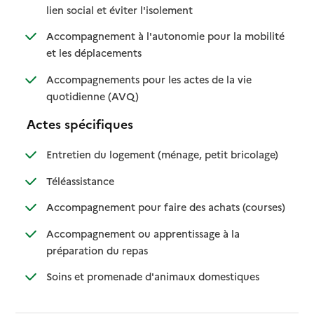
: disponible
: non disponible
lien social et éviter l'isolement
Accompagnement à l'autonomie pour la mobilité
: disponible
: non disponible
et les déplacements
Accompagnements pour les actes de la vie
: disponible
: non disponible
quotidienne (AVQ)
Actes spécifiques
: disponible
: non dispo
Entretien du logement (ménage, petit bricolage)
: disponible
: non disponible
Téléassistance
: disponib
: non disp
Accompagnement pour faire des achats (courses)
Accompagnement ou apprentissage à la
: disponible
: non disponible
préparation du repas
: disponible
: non disponibl
Soins et promenade d'animaux domestiques