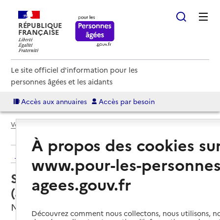
RÉPUBLIQUE
FRANÇAISE
Le site officiel d'information pour les
personnes âgées et les aidants
Accès aux annuaires
Accès par besoin
Voir le fil d’Ariane
À propos des cookies su
Retour aux résultats de l'annuaire
www.pour-les-personnes
Service autonomie à domicile
agees.gouv.fr
(aide) – ADMR
Nogaro, GERS
Découvrez comment nous collectons, nous utilisons, no