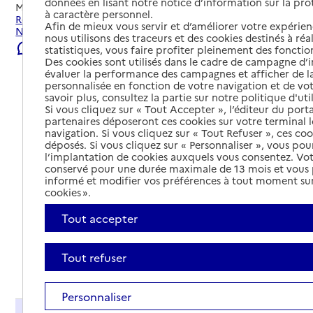
données en lisant notre notice d’information sur la pr
Mis à jour le
07/08/2026
à caractère personnel.
Rechercher les établissements et services autour de
Afin de mieux vous servir et d’améliorer votre expérienc
Nogaro.
nous utilisons des traceurs et des cookies destinés à réal
Signaler une erreur
statistiques, vous faire profiter pleinement des fonction
Des cookies sont utilisés dans le cadre de campagne d
évaluer la performance des campagnes et afficher de la
personnalisée en fonction de votre navigation et de vot
savoir plus, consultez la partie sur notre politique d'uti
Si vous cliquez sur « Tout Accepter », l’éditeur du porta
partenaires déposeront ces cookies sur votre terminal l
navigation. Si vous cliquez sur « Tout Refuser », ces co
déposés. Si vous cliquez sur « Personnaliser », vous pou
l’implantation de cookies auxquels vous consentez. Vot
conservé pour une durée maximale de 13 mois et vous
informé et modifier vos préférences à tout moment sur
cookies ».
Tout accepter
Tout refuser
Tout déplier
Personnaliser