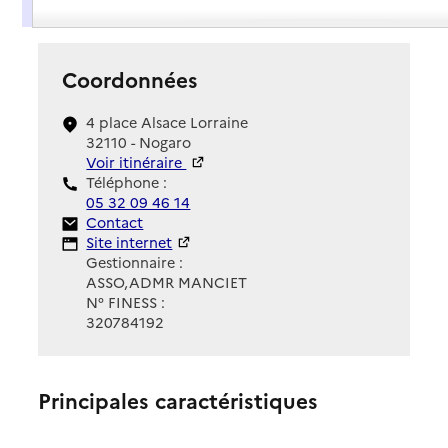
Présentation
Coordonnées
4 place Alsace Lorraine
32110 - Nogaro
Voir itinéraire
Téléphone :
05 32 09 46 14
Contact
Contact
Site Internet
Site internet
Gestionnaire :
ASSO,ADMR MANCIET
N° FINESS :
320784192
Principales caractéristiques