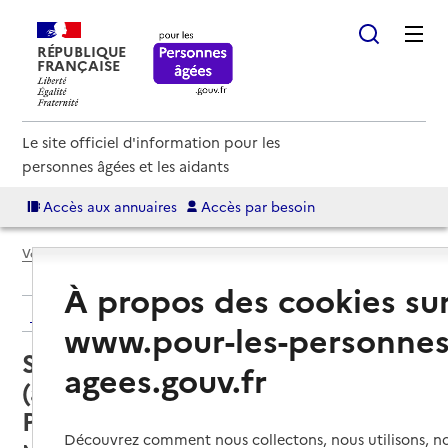
RÉPUBLIQUE
FRANÇAISE
Le site officiel d'information pour les
personnes âgées et les aidants
Accès aux annuaires
Accès par besoin
Voir le fil d’Ariane
À propos des cookies su
Retour aux résultats de l'annuaire
www.pour-les-personnes
Service autonomie à domicile
agees.gouv.fr
(aide) – Services du CIAS Marciac
Plaisance
Découvrez comment nous collectons, nous utilisons, no