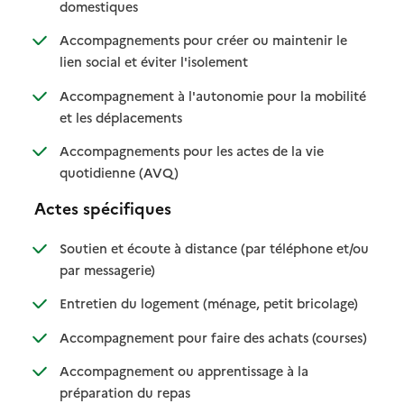
: disponible
: non disponible
domestiques
Accompagnements pour créer ou maintenir le
: disponible
: non disponible
lien social et éviter l'isolement
Accompagnement à l'autonomie pour la mobilité
: disponible
: non disponible
et les déplacements
Accompagnements pour les actes de la vie
: disponible
: non disponible
quotidienne (AVQ)
Actes spécifiques
Soutien et écoute à distance (par téléphone et/ou
: disponible
: non disponible
par messagerie)
: disponible
: non dispo
Entretien du logement (ménage, petit bricolage)
: disponib
: non disp
Accompagnement pour faire des achats (courses)
Accompagnement ou apprentissage à la
: disponible
: non disponible
préparation du repas