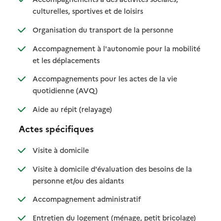
: disponible
: non disponible
culturelles, sportives et de loisirs
: disponible
: non disponible
Organisation du transport de la personne
Accompagnement à l'autonomie pour la mobilité
: disponible
: non disponible
et les déplacements
Accompagnements pour les actes de la vie
: disponible
: non disponible
quotidienne (AVQ)
: disponible
: non disponible
Aide au répit (relayage)
Actes spécifiques
: disponible
: non disponible
Visite à domicile
Visite à domicile d'évaluation des besoins de la
: disponible
: non disponible
personne et/ou des aidants
: disponible
: non disponible
Accompagnement administratif
: disponible
: non dispo
Entretien du logement (ménage, petit bricolage)