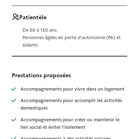
Patientèle
De 60 à 150 ans.
Personnes âgées en perte d'autonomie (PA) et
aidants
Prestations proposées
: disponibl
: non dispo
Accompagnements pour vivre dans un logement
Accompagnements pour accomplir les activités
: disponible
: non disponible
domestiques
Accompagnements pour créer ou maintenir le
: disponible
: non disponible
lien social et éviter l'isolement
Accompagnements à des activités sociales,