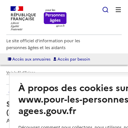
RÉPUBLIQUE
FRANÇAISE
Le site officiel d'information pour les
personnes âgées et les aidants
Accès aux annuaires
Accès par besoin
Voir le fil d’Ariane
À propos des cookies su
Retour aux résultats de l'annuaire
www.pour-les-personnes
Service autonomie à domicile
agees.gouv.fr
(aide) – Service à dom
Auch, GERS
Découvrez comment nous collectons, nous utilisons, no