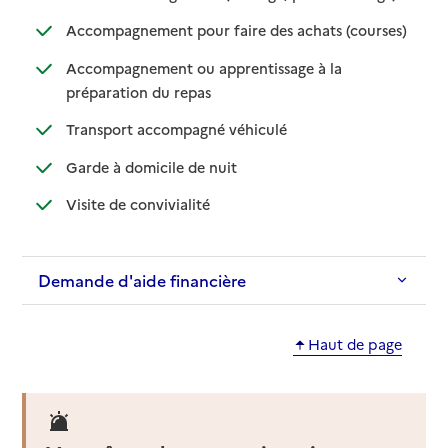
: disponib
: non disp
Accompagnement pour faire des achats (courses)
Accompagnement ou apprentissage à la
: disponible
: non disponible
préparation du repas
: disponible
: non disponible
Transport accompagné véhiculé
: disponible
: non disponible
Garde à domicile de nuit
: disponible
: non disponible
Visite de convivialité
Demande d'aide financière
Haut de page