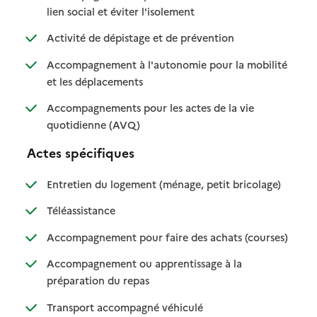
: disponible
: non disponible
lien social et éviter l'isolement
: disponible
: non disponible
Activité de dépistage et de prévention
Accompagnement à l'autonomie pour la mobilité
: disponible
: non disponible
et les déplacements
Accompagnements pour les actes de la vie
: disponible
: non disponible
quotidienne (AVQ)
Actes spécifiques
: disponible
: non dispo
Entretien du logement (ménage, petit bricolage)
: disponible
: non disponible
Téléassistance
: disponib
: non disp
Accompagnement pour faire des achats (courses)
Accompagnement ou apprentissage à la
: disponible
: non disponible
préparation du repas
: disponible
: non disponible
Transport accompagné véhiculé