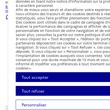
données en lisant notre notice d’information sur la pr
Mis à jour le
07/08/2026
à caractère personnel.
Rechercher les établissements et services autour de Saint-
Afin de mieux vous servir et d’améliorer votre expérienc
Hippolyte-du-Fort.
nous utilisons des traceurs et des cookies destinés à réal
Signaler une erreur
statistiques, vous faire profiter pleinement des fonction
Des cookies sont utilisés dans le cadre de campagne d
évaluer la performance des campagnes et afficher de la
personnalisée en fonction de votre navigation et de vot
savoir plus, consultez la partie sur notre politique d'uti
Si vous cliquez sur « Tout Accepter », l’éditeur du porta
partenaires déposeront ces cookies sur votre terminal l
navigation. Si vous cliquez sur « Tout Refuser », ces co
déposés. Si vous cliquez sur « Personnaliser », vous pou
l’implantation de cookies auxquels vous consentez. Vot
conservé pour une durée maximale de 13 mois et vous
informé et modifier vos préférences à tout moment sur
cookies ».
Tout accepter
Tout refuser
Tout déplier
Personnaliser