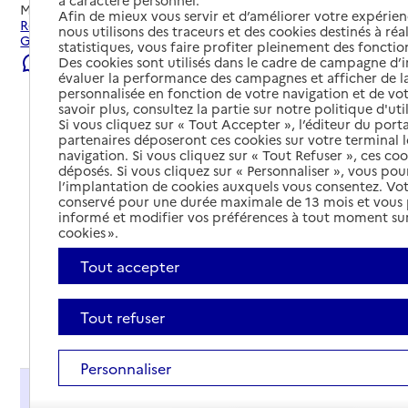
Mis à jour le
06/08/2026
Afin de mieux vous servir et d’améliorer votre expérienc
Rechercher les établissements et services autour de La
nous utilisons des traceurs et des cookies destinés à réal
Grand-Combe.
statistiques, vous faire profiter pleinement des fonction
Des cookies sont utilisés dans le cadre de campagne d
Signaler une erreur
évaluer la performance des campagnes et afficher de la
personnalisée en fonction de votre navigation et de vot
savoir plus, consultez la partie sur notre politique d'uti
Si vous cliquez sur « Tout Accepter », l’éditeur du porta
partenaires déposeront ces cookies sur votre terminal l
navigation. Si vous cliquez sur « Tout Refuser », ces co
déposés. Si vous cliquez sur « Personnaliser », vous pou
l’implantation de cookies auxquels vous consentez. Vot
conservé pour une durée maximale de 13 mois et vous
informé et modifier vos préférences à tout moment sur
cookies ».
Tout accepter
Tout refuser
Tout déplier
Personnaliser
Présentation