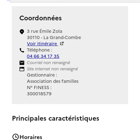
Coordonnées
3 rue Émile Zola
30110 - La Grand-Combe
Voir itinéraire
Téléphone :
04 66 34 17 35
Contact
Courriel non renseigné
Site Internet
Site internet non renseigné
Gestionnaire :
Association des familles
N° FINESS :
300018579
Principales caractéristiques
Horaires