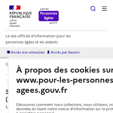
RÉPUBLIQUE
FRANÇAISE
Le site officiel d'information pour les
personnes âgées et les aidants
Accès aux annuaires
Accès par besoin
Voir le fil d’Ariane
À propos des cookies su
www.pour-les-personnes
Retour aux résultats de l'annuaire
agees.gouv.fr
Service autonomie à domicile
(aide) – Association des familles
Découvrez comment nous collectons, nous utilisons, no
La Grand-Combe, GARD
données en lisant notre notice d’information sur la pr
à caractère personnel.