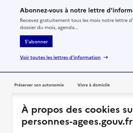
Abonnez-vous à notre lettre d'inform
Recevez gratuitement tous les mois notre lettre d'
dossier du mois, agenda...
S'abonner
Voir toutes les lettres d'information
Préserver son autonomie
Vivre à domicile
Perte d'autonomie : évaluation
Bénéficier d'aide à domicile
À propos des cookies su
et droits
Bénéficier de soins à domicile
personnes-agees.gouv.fr
Aménager son logement et
s'équiper
Aides financières