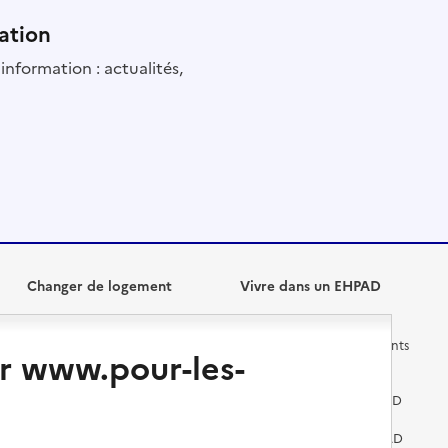
ation
information : actualités,
Changer de logement
Vivre dans un EHPAD
Les questions à se poser
Les différents établissements
r www.pour-les-
médicalisés
Vivre dans une résidence avec
services pour seniors
Préparer l'entrée en EHPAD
Vivre chez un proche
Aides financières en EHPAD