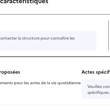
 caractéristiques
contacter la structure pour connaître les
proposées
Actes spéci
nts pour les actes de la vie quotidienne
Veuillez con
le
onible
spécifiques.