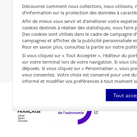
Préserver son autonomie et sa
Solutions d'accueil temporaire
Découvrez comment nous collectons, nous utilisons, no
santé
d’information sur la protection des données à caractè
Partager son logement
Organiser à l'avance sa propre
Afin de mieux vous servir et d’améliorer votre expérien
protection
Vivre à domicile avec une
cookies destinés à réaliser des statistiques, vous faire
maladie ou un handicap
Des cookies sont utilisés dans le cadre de campagne 
Les mesures de protection
campagnes et afficher de la publicité personnalisée en
Être hospitalisé
Pour en savoir plus, consultez la partie sur notre polit
Les obligations de la famille
Fin de vie à domicile
Si vous cliquez sur « Tout Accepter », l’éditeur du por
À qui s’adresser ?
sur votre terminal lors de votre navigation. Si vous cl
déposés. Si vous cliquez sur « Personnaliser », vous p
Les politiques du grand âge
vous consentez. Votre choix est conservé pour une d
informé et modifier vos préférences à tout moment sur
Tout acce