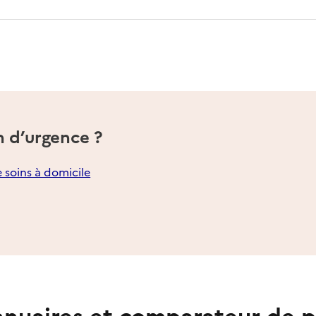
n d’urgence ?
e soins à domicile
nuaires et comparateur de p