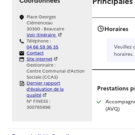
Principales
Place Georges
Clémenceau
Horaires
30300 - Beaucaire
Voir itinéraire
Téléphone :
Veuillez 
04 66 59 36 35
Contact
Contact
horaires.
Site Internet
Site internet
Gestionnaire :
Centre Communal d'Action
Sociale (CCAS)
Rapport HAS
Dernier rapport
Prestations 
d'évaluation de la
qualité
Accompagneme
N° FINESS :
300785896
: disponib
: non disp
(AVQ)