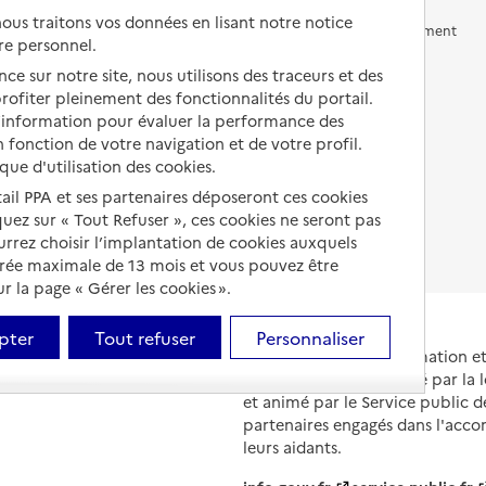
us traitons vos données en lisant notre notice
Vivre en accueil familial
Prévention, accompagnement
re personnel.
et soins
Autres solutions de logement
ce sur notre site, nous utilisons des traceurs et des
Comprendre les prix en
 profiter pleinement des fonctionnalités du portail.
EHPAD
d’information pour évaluer la performance des
 fonction de votre navigation et de votre profil.
Droits en EHPAD
ique d'utilisation des cookies.
Fin de vie en EHPAD
tail PPA et ses partenaires déposeront ces cookies
iquez sur « Tout Refuser », ces cookies ne seront pas
ourrez choisir l’implantation de cookies auxquels
urée maximale de 13 mois et vous pouvez être
 la page « Gérer les cookies ».
pter
Tout refuser
Personnaliser
Portail national d'information 
et de leurs proches, créé par la l
et animé par le Service public 
partenaires engagés dans l'acc
leurs aidants.