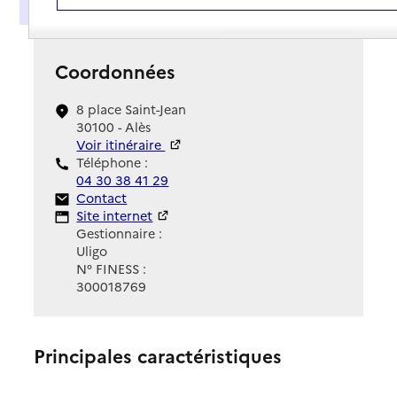
Présentation
Coordonnées
8 place Saint-Jean
30100 - Alès
Voir itinéraire
Téléphone :
04 30 38 41 29
Contact
Contact
Site Internet
Site internet
Gestionnaire :
Uligo
N° FINESS :
300018769
Principales caractéristiques