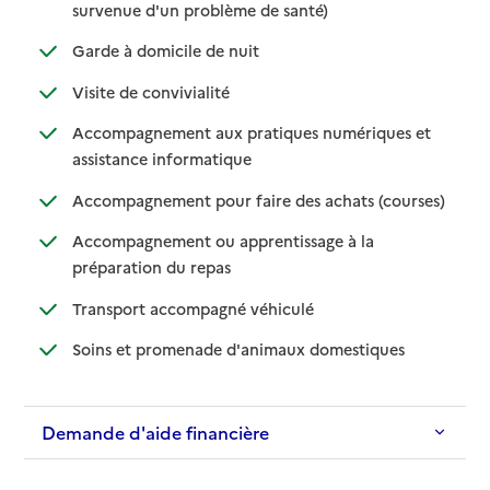
: disponible
: non disponible
survenue d'un problème de santé)
: disponible
: non disponible
Garde à domicile de nuit
: disponible
: non disponible
Visite de convivialité
Accompagnement aux pratiques numériques et
: disponible
: non disponible
assistance informatique
: disponib
: non disp
Accompagnement pour faire des achats (courses)
Accompagnement ou apprentissage à la
: disponible
: non disponible
préparation du repas
: disponible
: non disponible
Transport accompagné véhiculé
: disponible
: non disponibl
Soins et promenade d'animaux domestiques
Demande d'aide financière