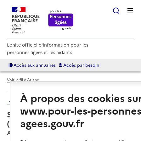
RÉPUBLIQUE
FRANÇAISE
Le site officiel d'information pour les
personnes âgées et les aidants
Accès aux annuaires
Accès par besoin
Voir le fil d’Ariane
À propos des cookies su
Retour aux résultats de l'annuaire
www.pour-les-personnes
Service autonomie à domicile
agees.gouv.fr
(aide) – Uligo
Alès, GARD