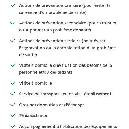
Actions de prévention primaire (pour éviter la
: disponible
: non disponible
survenue d'un problème de santé)
Actions de prévention secondaire (pour atténuer
: disponible
: non disponible
ou supprimer un problème de santé)
Actions de prévention tertiaire (pour éviter
l'aggravation ou la chronicisation d'un problème
: disponible
: non disponible
de santé)
Visite à domicile d'évaluation des besoins de la
: disponible
: non disponible
personne et/ou des aidants
: disponible
: non disponible
Visite à domicile
: disponible
: non disponi
Service de transport lieu de vie - établissement
: disponible
: non disponible
Groupes de soutien et d'échange
: disponible
: non disponible
Téléassistance
Accompagnement à l'utilisation des équipements