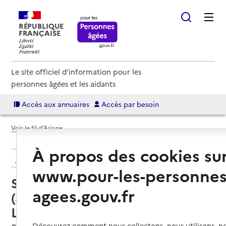
RÉPUBLIQUE
FRANÇAISE
Le site officiel d'information pour les
personnes âgées et les aidants
Accès aux annuaires
Accès par besoin
Voir le fil d’Ariane
À propos des cookies su
Retour aux résultats de l'annuaire
www.pour-les-personnes
Service autonomie à domicile
agees.gouv.fr
(aide) – Antenne de Saint Pol de
Léon
Découvrez comment nous collectons, nous utilisons, no