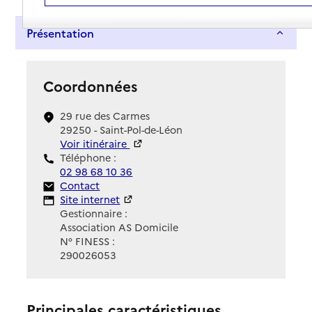
Présentation
Coordonnées
29 rue des Carmes
29250 - Saint-Pol-de-Léon
Voir itinéraire
Téléphone :
02 98 68 10 36
Contact
Contact
Site Internet
Site internet
Gestionnaire :
Association AS Domicile
N° FINESS :
290026053
Principales caractéristiques