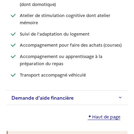
: disponible
: non disponible
(dont domotique)
Atelier de stimulation cognitive dont atelier
: disponible
: non disponible
mémoire
: disponible
: non disponible
Suivi de l'adaptation du logement
: disponib
: non disp
Accompagnement pour faire des achats (courses)
Accompagnement ou apprentissage à la
: disponible
: non disponible
préparation du repas
: disponible
: non disponible
Transport accompagné véhiculé
Demande d'aide financière
Haut de page