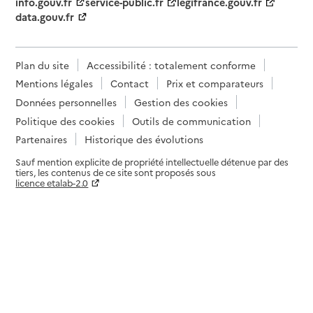
info.gouv.fr
service-public.fr
legifrance.gouv.fr
data.gouv.fr
Plan du site
Accessibilité : totalement conforme
Mentions légales
Contact
Prix et comparateurs
Données personnelles
Gestion des cookies
Politique des cookies
Outils de communication
Partenaires
Historique des évolutions
Sauf mention explicite de propriété intellectuelle détenue par des
tiers, les contenus de ce site sont proposés sous
licence etalab-2.0
Paramètres sur le choix des cookies