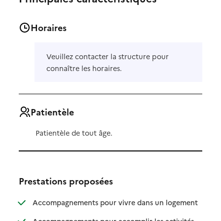
Horaires
Veuillez contacter la structure pour
connaître les horaires.
Patientèle
Patientèle de tout âge.
Prestations proposées
: disponibl
: non dispo
Accompagnements pour vivre dans un logement
Accompagnements pour accomplir les activités