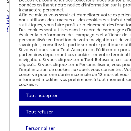
Saint-Pol-de-Léon, FINISTERE
données en lisant notre notice d’information sur la pr
à caractère personnel.
Mis à jour le
23/07/2026
Afin de mieux vous servir et d’améliorer votre expérienc
Rechercher les établissements et services autour de Saint-
nous utilisons des traceurs et des cookies destinés à réal
Pol-de-Léon.
statistiques, vous faire profiter pleinement des fonction
Signaler une erreur
Des cookies sont utilisés dans le cadre de campagne d
évaluer la performance des campagnes et afficher de la
personnalisée en fonction de votre navigation et de vot
savoir plus, consultez la partie sur notre politique d'uti
Si vous cliquez sur « Tout Accepter », l’éditeur du porta
partenaires déposeront ces cookies sur votre terminal l
navigation. Si vous cliquez sur « Tout Refuser », ces co
déposés. Si vous cliquez sur « Personnaliser », vous pou
l’implantation de cookies auxquels vous consentez. Vot
conservé pour une durée maximale de 13 mois et vous
informé et modifier vos préférences à tout moment sur
cookies ».
Tout accepter
Tout refuser
Tout déplier
Personnaliser