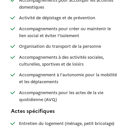
: disponible
: non disponible
domestiques
: disponible
: non disponible
Activité de dépistage et de prévention
Accompagnements pour créer ou maintenir le
: disponible
: non disponible
lien social et éviter l'isolement
: disponible
: non disponible
Organisation du transport de la personne
Accompagnements à des activités sociales,
: disponible
: non disponible
culturelles, sportives et de loisirs
Accompagnement à l'autonomie pour la mobilité
: disponible
: non disponible
et les déplacements
Accompagnements pour les actes de la vie
: disponible
: non disponible
quotidienne (AVQ)
Actes spécifiques
: disponible
: non dispo
Entretien du logement (ménage, petit bricolage)