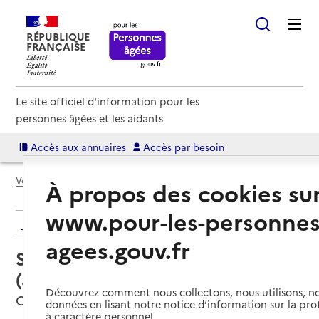
RÉPUBLIQUE
FRANÇAISE
Le site officiel d'information pour les
personnes âgées et les aidants
Accès aux annuaires
Accès par besoin
Voir le fil d’Ariane
À propos des cookies su
www.pour-les-personnes
Retour aux résultats de l'annuaire
agees.gouv.fr
Service autonomie à domicile
(aide) – Services ADSMN
Découvrez comment nous collectons, nous utilisons, no
Châteauneuf-du-Faou, FINISTERE
données en lisant notre notice d’information sur la pr
à caractère personnel.