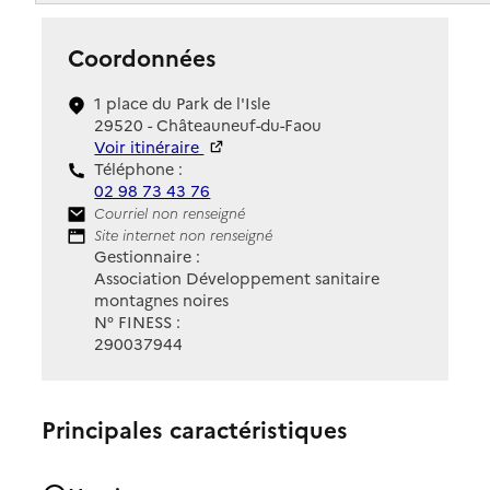
Coordonnées
1 place du Park de l'Isle
29520 - Châteauneuf-du-Faou
Voir itinéraire
Téléphone :
02 98 73 43 76
Contact
Courriel non renseigné
Site Internet
Site internet non renseigné
Gestionnaire :
Association Développement sanitaire
montagnes noires
N° FINESS :
290037944
Principales caractéristiques