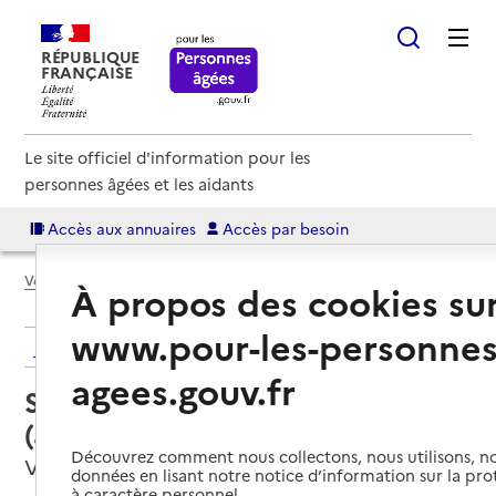
RÉPUBLIQUE
FRANÇAISE
Le site officiel d'information pour les
personnes âgées et les aidants
Accès aux annuaires
Accès par besoin
Voir le fil d’Ariane
À propos des cookies su
www.pour-les-personnes
Retour aux résultats de l'annuaire
agees.gouv.fr
Service autonomie à domicile
(aide) – ADMR
Découvrez comment nous collectons, nous utilisons, no
Verneuil d'Avre et d'Iton, EURE
données en lisant notre notice d’information sur la pr
à caractère personnel.