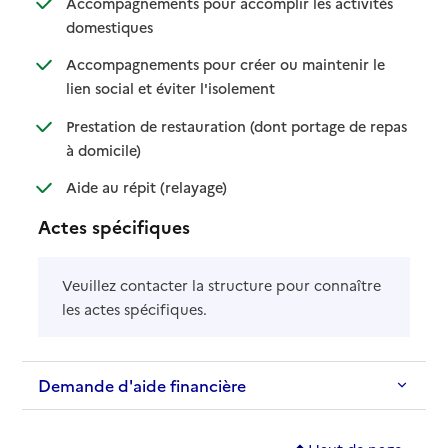
Accompagnements pour accomplir les activités
: disponible
: non disponible
domestiques
Accompagnements pour créer ou maintenir le
: disponible
: non disponible
lien social et éviter l'isolement
Prestation de restauration (dont portage de repas
: disponible
: non disponible
à domicile)
: disponible
: non disponible
Aide au répit (relayage)
Actes spécifiques
Veuillez contacter la structure pour connaître
les actes spécifiques.
Demande d'aide financière