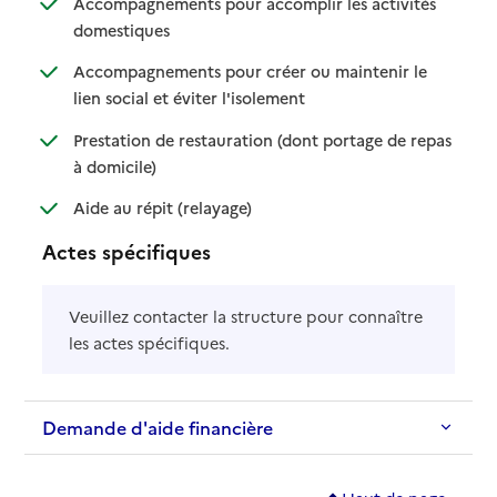
Accompagnements pour accomplir les activités
: disponible
: non disponible
domestiques
Accompagnements pour créer ou maintenir le
: disponible
: non disponible
lien social et éviter l'isolement
Prestation de restauration (dont portage de repas
: disponible
: non disponible
à domicile)
: disponible
: non disponible
Aide au répit (relayage)
Actes spécifiques
Veuillez contacter la structure pour connaître
les actes spécifiques.
Demande d'aide financière