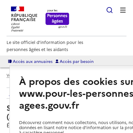
RÉPUBLIQUE
FRANÇAISE
Le site officiel d'information pour les
personnes âgées et les aidants
Accès aux annuaires
Accès par besoin
Voir le fil d’Ariane
À propos des cookies su
www.pour-les-personnes
Retour aux résultats de l'annuaire
agees.gouv.fr
Service autonomie à domicile
(aide) – APF France Handicap
Découvrez comment nous collectons, nous utilisons, no
Évreux, EURE
données en lisant notre notice d’information sur la pr
à caractère personnel.