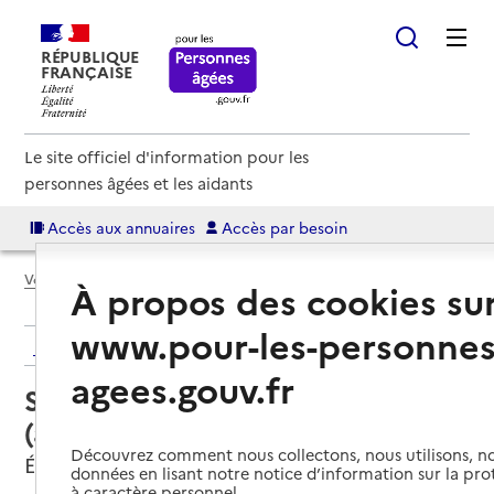
RÉPUBLIQUE
FRANÇAISE
Le site officiel d'information pour les
personnes âgées et les aidants
Accès aux annuaires
Accès par besoin
Voir le fil d’Ariane
À propos des cookies su
www.pour-les-personnes
Retour aux résultats de l'annuaire
agees.gouv.fr
Service autonomie à domicile
(aide) – ADMR Est de l'Eure
Découvrez comment nous collectons, nous utilisons, no
Évreux, EURE
données en lisant notre notice d’information sur la pr
à caractère personnel.