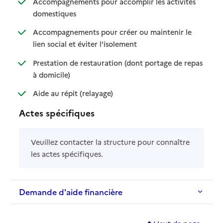
Accompagnements pour accomplir les activités
: disponible
: non disponible
domestiques
Accompagnements pour créer ou maintenir le
: disponible
: non disponible
lien social et éviter l'isolement
Prestation de restauration (dont portage de repas
: disponible
: non disponible
à domicile)
: disponible
: non disponible
Aide au répit (relayage)
Actes spécifiques
Veuillez contacter la structure pour connaître
les actes spécifiques.
Demande d'aide financière