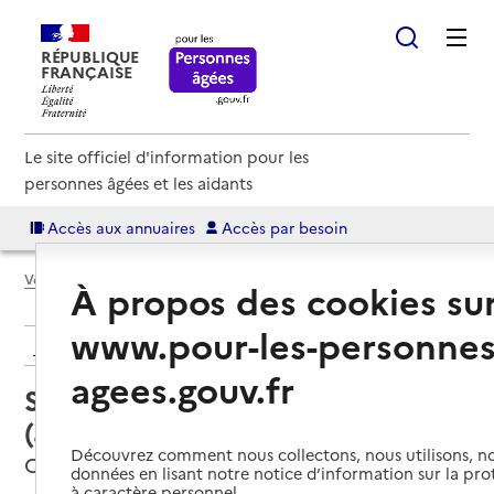
RÉPUBLIQUE
FRANÇAISE
Le site officiel d'information pour les
personnes âgées et les aidants
Accès aux annuaires
Accès par besoin
Voir le fil d’Ariane
À propos des cookies su
www.pour-les-personnes
Retour aux résultats de l'annuaire
agees.gouv.fr
Service autonomie à domicile
(aide) – ADMR Pays d'Ouche
Découvrez comment nous collectons, nous utilisons, no
Conches-en-Ouche, EURE
données en lisant notre notice d’information sur la pr
à caractère personnel.