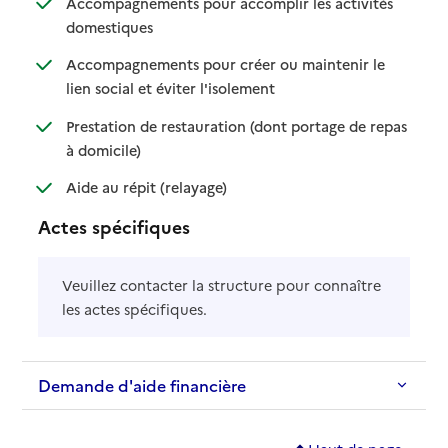
Accompagnements pour accomplir les activités
: disponible
: non disponible
domestiques
Accompagnements pour créer ou maintenir le
: disponible
: non disponible
lien social et éviter l'isolement
Prestation de restauration (dont portage de repas
: disponible
: non disponible
à domicile)
: disponible
: non disponible
Aide au répit (relayage)
Actes spécifiques
Veuillez contacter la structure pour connaître
les actes spécifiques.
Demande d'aide financière