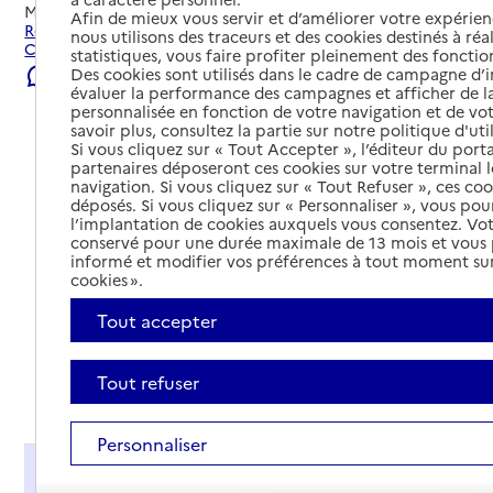
Mis à jour le
22/07/2026
Afin de mieux vous servir et d’améliorer votre expérienc
Rechercher les établissements et services autour de
nous utilisons des traceurs et des cookies destinés à réal
Charleval.
statistiques, vous faire profiter pleinement des fonction
Des cookies sont utilisés dans le cadre de campagne d
Signaler une erreur
évaluer la performance des campagnes et afficher de la
personnalisée en fonction de votre navigation et de vot
savoir plus, consultez la partie sur notre politique d'uti
Si vous cliquez sur « Tout Accepter », l’éditeur du porta
partenaires déposeront ces cookies sur votre terminal l
navigation. Si vous cliquez sur « Tout Refuser », ces co
déposés. Si vous cliquez sur « Personnaliser », vous pou
l’implantation de cookies auxquels vous consentez. Vot
conservé pour une durée maximale de 13 mois et vous
informé et modifier vos préférences à tout moment sur
cookies ».
Tout accepter
Tout refuser
Tout déplier
Personnaliser
Présentation