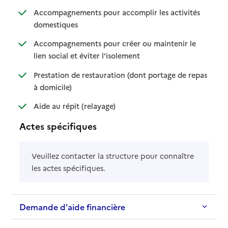
Accompagnements pour accomplir les activités
: disponible
: non disponible
domestiques
Accompagnements pour créer ou maintenir le
: disponible
: non disponible
lien social et éviter l'isolement
Prestation de restauration (dont portage de repas
: disponible
: non disponible
à domicile)
: disponible
: non disponible
Aide au répit (relayage)
Actes spécifiques
Veuillez contacter la structure pour connaître
les actes spécifiques.
Demande d'aide financière