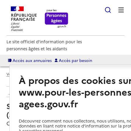
RÉPUBLIQUE
FRANÇAISE
Le site officiel d'information pour les
personnes âgées et les aidants
Accès aux annuaires
Accès par besoin
Voir le fil d’Ariane
À propos des cookies su
www.pour-les-personnes
Retour aux résultats de l'annuaire
agees.gouv.fr
Service autonomie à domicile
(aide) – CDCLA
Découvrez comment nous collectons, nous utilisons, no
Charleval, EURE
données en lisant notre notice d’information sur la pr
à caractère personnel.