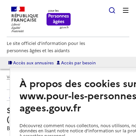
RÉPUBLIQUE
FRANÇAISE
Le site officiel d'information pour les
personnes âgées et les aidants
Accès aux annuaires
Accès par besoin
Voir le fil d’Ariane
À propos des cookies su
www.pour-les-personnes
Retour aux résultats de l'annuaire
agees.gouv.fr
Service autonomie à domicile
(aide) – Services du CCAS
Découvrez comment nous collectons, nous utilisons, no
Broglie, EURE
données en lisant notre notice d’information sur la pr
à caractère personnel.