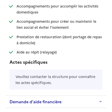
Accompagnements pour accomplir les activités
: disponible
: non disponible
domestiques
Accompagnements pour créer ou maintenir le
: disponible
: non disponible
lien social et éviter l'isolement
Prestation de restauration (dont portage de repas
: disponible
: non disponible
à domicile)
: disponible
: non disponible
Aide au répit (relayage)
Actes spécifiques
Veuillez contacter la structure pour connaître
les actes spécifiques.
Demande d'aide financière