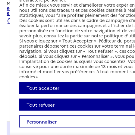
Mis à jour le
22/07/2026
Afin de mieux vous servir et d’améliorer votre expérienc
Rechercher les établissements et services autour de
nous utilisons des traceurs et des cookies destinés à réal
Broglie.
statistiques, vous faire profiter pleinement des fonction
Des cookies sont utilisés dans le cadre de campagne d
Signaler une erreur
évaluer la performance des campagnes et afficher de la
personnalisée en fonction de votre navigation et de vot
savoir plus, consultez la partie sur notre politique d'uti
Si vous cliquez sur « Tout Accepter », l’éditeur du porta
partenaires déposeront ces cookies sur votre terminal l
navigation. Si vous cliquez sur « Tout Refuser », ces co
déposés. Si vous cliquez sur « Personnaliser », vous pou
l’implantation de cookies auxquels vous consentez. Vot
conservé pour une durée maximale de 13 mois et vous
informé et modifier vos préférences à tout moment sur
cookies ».
Tout accepter
Tout refuser
Tout déplier
Personnaliser
Présentation