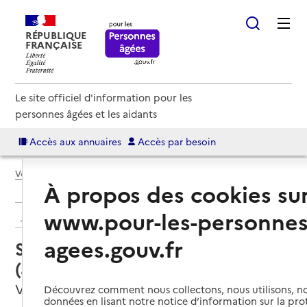
RÉPUBLIQUE
FRANÇAISE
Le site officiel d'information pour les
personnes âgées et les aidants
Accès aux annuaires
Accès par besoin
Voir le fil d’Ariane
À propos des cookies su
www.pour-les-personnes
Retour aux résultats de l'annuaire
agees.gouv.fr
Service autonomie à domicile
(aide) – Biboo Family
Valence, DROME
Découvrez comment nous collectons, nous utilisons, no
données en lisant notre notice d’information sur la pr