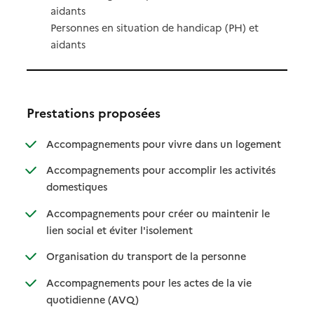
aidants
Personnes en situation de handicap (PH) et
aidants
Prestations proposées
: disponibl
: non dispo
Accompagnements pour vivre dans un logement
Accompagnements pour accomplir les activités
: disponible
: non disponible
domestiques
Accompagnements pour créer ou maintenir le
: disponible
: non disponible
lien social et éviter l'isolement
: disponible
: non disponible
Organisation du transport de la personne
Accompagnements pour les actes de la vie
: disponible
: non disponible
quotidienne (AVQ)