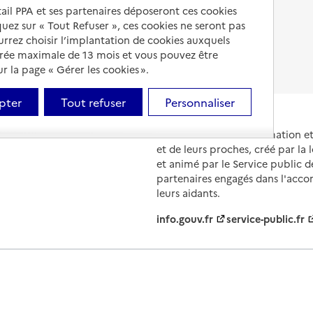
Droits en EHPAD
tail PPA et ses partenaires déposeront ces cookies
iquez sur « Tout Refuser », ces cookies ne seront pas
Fin de vie en EHPAD
ourrez choisir l’implantation de cookies auxquels
urée maximale de 13 mois et vous pouvez être
 la page « Gérer les cookies ».
pter
Tout refuser
Personnaliser
Portail national d'information 
et de leurs proches, créé par la l
et animé par le Service public 
partenaires engagés dans l'acc
leurs aidants.
info.gouv.fr
service-public.fr
ions légales
Contact
Prix et comparateurs
Données perso
évolutions