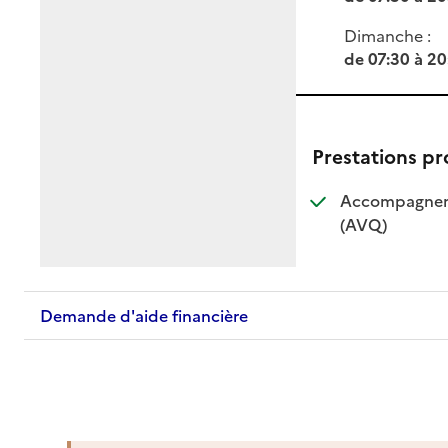
Dimanche :
de 07:30 à 20
Prestations p
Accompagnemen
: disponible
: non dispo
(AVQ)
Demande d'aide financière