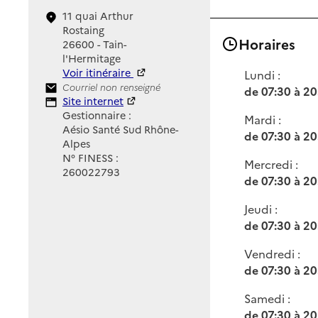
11 quai Arthur
Rostaing
Horaires
26600 - Tain-
l'Hermitage
Voir itinéraire
Lundi :
Contact
Courriel non renseigné
de 07:30 à 20
Site Internet
Site internet
Gestionnaire :
Mardi :
Aésio Santé Sud Rhône-
de 07:30 à 20
Alpes
N° FINESS :
Mercredi :
260022793
de 07:30 à 20
Jeudi :
de 07:30 à 20
Vendredi :
de 07:30 à 20
Samedi :
de 07:30 à 20