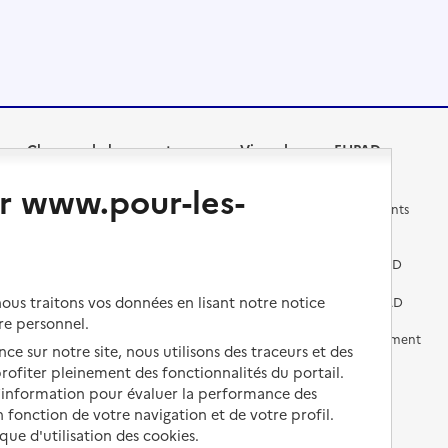
Changer de logement
Vivre dans un EHPAD
r www.pour-les-
Les questions à se poser
Les différents établissements
médicalisés
Vivre dans une résidence avec
services pour seniors
Préparer l'entrée en EHPAD
us traitons vos données en lisant notre notice
Vivre chez un proche
Aides financières en EHPAD
re personnel.
Vivre en accueil familial
Prévention, accompagnement
ce sur notre site, nous utilisons des traceurs et des
et soins
 profiter pleinement des fonctionnalités du portail.
Autres solutions de logement
d’information pour évaluer la performance des
Comprendre les prix en
EHPAD
 fonction de votre navigation et de votre profil.
ique d'utilisation des cookies.