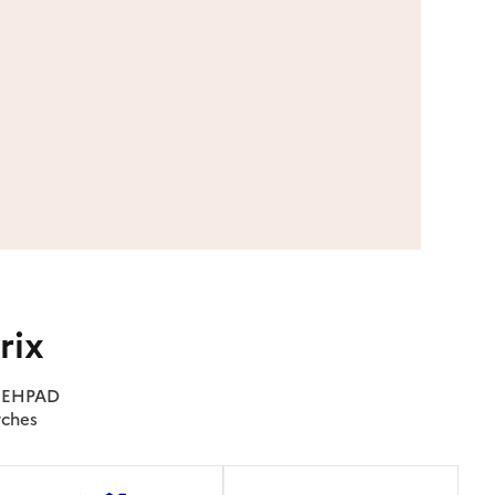
rix
es EHPAD
rches