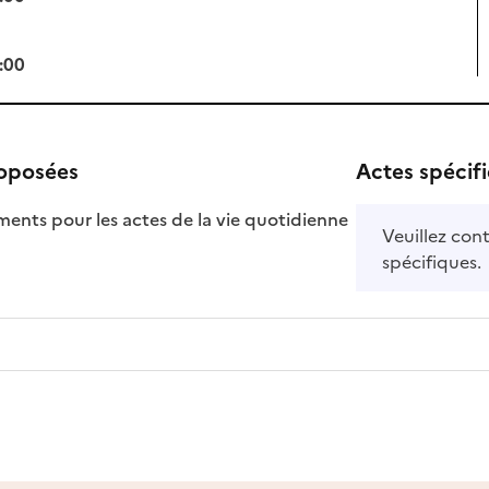
:00
roposées
Actes spécif
ts pour les actes de la vie quotidienne
Veuillez cont
nible
spécifiques.