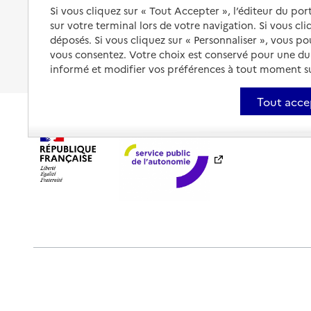
Être hospitalisé
Si vous cliquez sur « Tout Accepter », l’éditeur du por
Les obligations de la famille
sur votre terminal lors de votre navigation. Si vous cl
Fin de vie à domicile
À qui s’adresser ?
déposés. Si vous cliquez sur « Personnaliser », vous p
vous consentez. Votre choix est conservé pour une d
Les politiques du grand âge
informé et modifier vos préférences à tout moment sur
Tout acce
Plan du site
Accessibilité : totalement conforme
Ment
Outils de communication
Partenaires
Historique des 