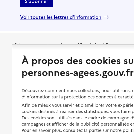
S'abonner
Voir toutes les lettres d'information
Préserver son autonomie
Vivre à domicile
À propos des cookies su
Perte d'autonomie : évaluation
Bénéficier d'aide à domicile
et droits
personnes-agees.gouv.fr
Bénéficier de soins à domicile
Aménager son logement et
s'équiper
Aides financières
Découvrez comment nous collectons, nous utilisons, no
Préserver son autonomie et sa
d’information sur la protection des données à caractè
Solutions d'accueil temporaire
santé
Afin de mieux vous servir et d’améliorer votre expérien
Partager son logement
cookies destinés à réaliser des statistiques, vous faire
Organiser à l'avance sa propre
protection
Des cookies sont utilisés dans le cadre de campagne 
Vivre à domicile avec une
campagnes et afficher de la publicité personnalisée en
maladie ou un handicap
Les mesures de protection
Pour en savoir plus, consultez la partie sur notre polit