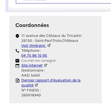
Présentation
Coordonnées
11 avenue des Côteaux du Tricastin
26130 - Saint-Paul-Trois-Châteaux
Voir itinéraire
Téléphone :
04 75 96 10 95
Contact
Courriel non renseigné
Site Internet
Site internet
Gestionnaire :
AAD Soleil
Rapport HAS
Dernier rapport d'évaluation de la
qualité
N° FINESS :
260018940