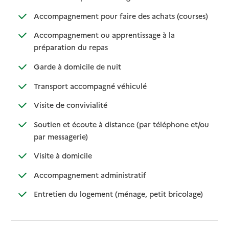
: disponib
: non disp
Accompagnement pour faire des achats (courses)
Accompagnement ou apprentissage à la
: disponible
: non disponible
préparation du repas
: disponible
: non disponible
Garde à domicile de nuit
: disponible
: non disponible
Transport accompagné véhiculé
: disponible
: non disponible
Visite de convivialité
Soutien et écoute à distance (par téléphone et/ou
: disponible
: non disponible
par messagerie)
: disponible
: non disponible
Visite à domicile
: disponible
: non disponible
Accompagnement administratif
: disponible
: non dispo
Entretien du logement (ménage, petit bricolage)