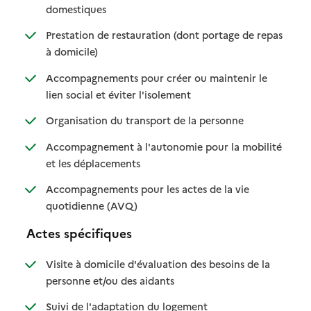
: disponible
: non disponible
domestiques
Prestation de restauration (dont portage de repas
: disponible
: non disponible
à domicile)
Accompagnements pour créer ou maintenir le
: disponible
: non disponible
lien social et éviter l'isolement
: disponible
: non disponible
Organisation du transport de la personne
Accompagnement à l'autonomie pour la mobilité
: disponible
: non disponible
et les déplacements
Accompagnements pour les actes de la vie
: disponible
: non disponible
quotidienne (AVQ)
Actes spécifiques
Visite à domicile d'évaluation des besoins de la
: disponible
: non disponible
personne et/ou des aidants
: disponible
: non disponible
Suivi de l'adaptation du logement