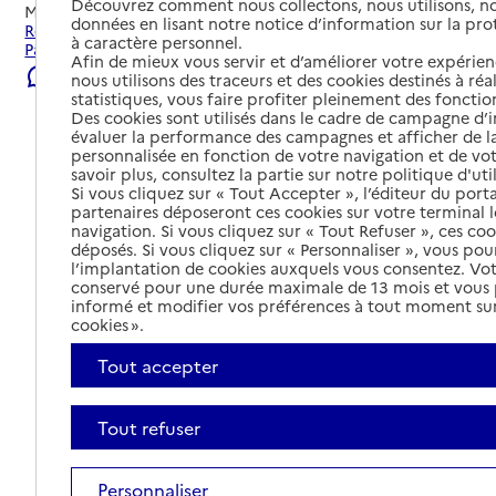
Découvrez comment nous collectons, nous utilisons, no
Mis à jour le
07/08/2026
données en lisant notre notice d’information sur la pr
Rechercher les établissements et services autour de Saint-
à caractère personnel.
Paul-Trois-Châteaux.
Afin de mieux vous servir et d’améliorer votre expérienc
Signaler une erreur
nous utilisons des traceurs et des cookies destinés à réal
statistiques, vous faire profiter pleinement des fonction
Des cookies sont utilisés dans le cadre de campagne d
évaluer la performance des campagnes et afficher de la
personnalisée en fonction de votre navigation et de vot
savoir plus, consultez la partie sur notre politique d'uti
Si vous cliquez sur « Tout Accepter », l’éditeur du porta
partenaires déposeront ces cookies sur votre terminal l
navigation. Si vous cliquez sur « Tout Refuser », ces co
déposés. Si vous cliquez sur « Personnaliser », vous pou
l’implantation de cookies auxquels vous consentez. Vot
conservé pour une durée maximale de 13 mois et vous
informé et modifier vos préférences à tout moment sur
cookies ».
Tout accepter
Tout refuser
Tout déplier
Personnaliser