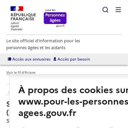
RÉPUBLIQUE
FRANÇAISE
Le site officiel d'information pour les
personnes âgées et les aidants
Accès aux annuaires
Accès par besoin
Voir le fil d’Ariane
À propos des cookies su
Retour aux résultats de l'annuaire
www.pour-les-personnes
Service autonomie à domicile
agees.gouv.fr
(aide) – ADF du Tricastin
Saint-Paul-Trois-Châteaux, DROME