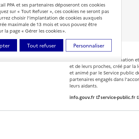
Droits en EHPAD
tail PPA et ses partenaires déposeront ces cookies
iquez sur « Tout Refuser », ces cookies ne seront pas
Fin de vie en EHPAD
ourrez choisir l’implantation de cookies auxquels
urée maximale de 13 mois et vous pouvez être
 la page « Gérer les cookies ».
pter
Tout refuser
Personnaliser
Portail national d'information 
et de leurs proches, créé par la l
et animé par le Service public 
partenaires engagés dans l'acc
leurs aidants.
info.gouv.fr
service-public.fr
ions légales
Contact
Prix et comparateurs
Données perso
évolutions