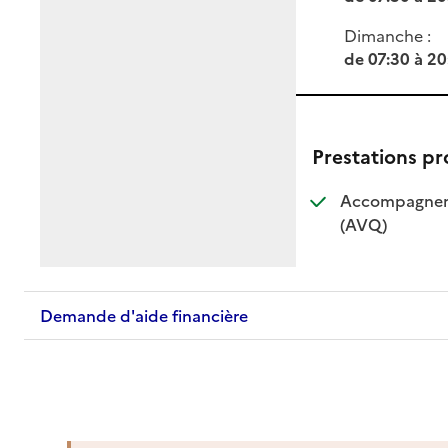
Dimanche :
de 07:30 à 20
Prestations p
Accompagnemen
: disponible
: non dispo
(AVQ)
Demande d'aide financière