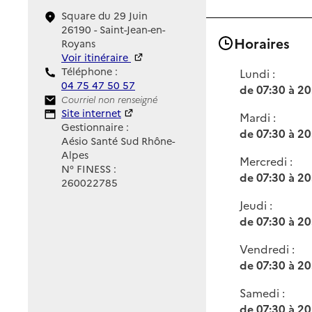
Square du 29 Juin
26190 - Saint-Jean-en-
Horaires
Royans
Voir itinéraire
Téléphone :
Lundi :
04 75 47 50 57
de 07:30 à 20
Contact
Courriel non renseigné
Site Internet
Site internet
Mardi :
Gestionnaire :
de 07:30 à 20
Aésio Santé Sud Rhône-
Alpes
Mercredi :
N° FINESS :
de 07:30 à 20
260022785
Jeudi :
de 07:30 à 20
Vendredi :
de 07:30 à 20
Samedi :
de 07:30 à 20