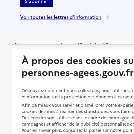
S'abonner
Voir toutes les lettres d'information
Préserver son autonomie
Vivre à domicile
À propos des cookies su
Perte d'autonomie : évaluation
Bénéficier d'aide à domicile
et droits
personnes-agees.gouv.fr
Bénéficier de soins à domicile
Aménager son logement et
s'équiper
Aides financières
Découvrez comment nous collectons, nous utilisons, no
Préserver son autonomie et sa
d’information sur la protection des données à caractè
Solutions d'accueil temporaire
santé
Afin de mieux vous servir et d’améliorer votre expérien
Partager son logement
cookies destinés à réaliser des statistiques, vous faire
Organiser à l'avance sa propre
protection
Des cookies sont utilisés dans le cadre de campagne 
Vivre à domicile avec une
campagnes et afficher de la publicité personnalisée en
maladie ou un handicap
Les mesures de protection
Pour en savoir plus, consultez la partie sur notre polit