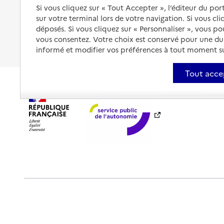
Être hospitalisé
Si vous cliquez sur « Tout Accepter », l’éditeur du por
Les obligations de la famille
sur votre terminal lors de votre navigation. Si vous cl
Fin de vie à domicile
À qui s’adresser ?
déposés. Si vous cliquez sur « Personnaliser », vous p
vous consentez. Votre choix est conservé pour une d
Les politiques du grand âge
informé et modifier vos préférences à tout moment sur
Tout acce
Plan du site
Accessibilité : totalement conforme
Ment
Outils de communication
Partenaires
Historique des 