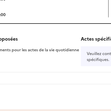
:00
roposées
Actes spécif
ts pour les actes de la vie quotidienne
Veuillez cont
nible
spécifiques.