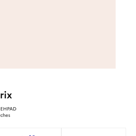
rix
es EHPAD
rches