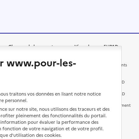
Changer de logement
Vivre dans un EHPAD
r www.pour-les-
Les questions à se poser
Les différents établissements
médicalisés
Vivre dans une résidence avec
services pour seniors
Préparer l'entrée en EHPAD
us traitons vos données en lisant notre notice
Vivre chez un proche
Aides financières en EHPAD
re personnel.
Vivre en accueil familial
Prévention, accompagnement
ce sur notre site, nous utilisons des traceurs et des
et soins
 profiter pleinement des fonctionnalités du portail.
Autres solutions de logement
d’information pour évaluer la performance des
Comprendre les prix en
EHPAD
 fonction de votre navigation et de votre profil.
ique d'utilisation des cookies.