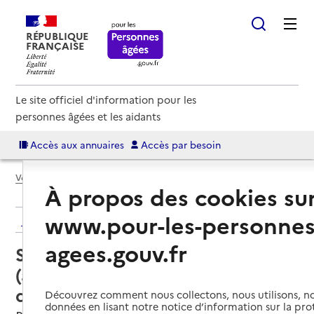
RÉPUBLIQUE
FRANÇAISE
Le site officiel d'information pour les
personnes âgées et les aidants
Accès aux annuaires
Accès par besoin
Voir le fil d’Ariane
À propos des cookies su
www.pour-les-personnes
Retour aux résultats de l'annuaire
agees.gouv.fr
Service autonomie à domicile
(aide) – Service portage repas à
domicile
Découvrez comment nous collectons, nous utilisons, no
données en lisant notre notice d’information sur la pr