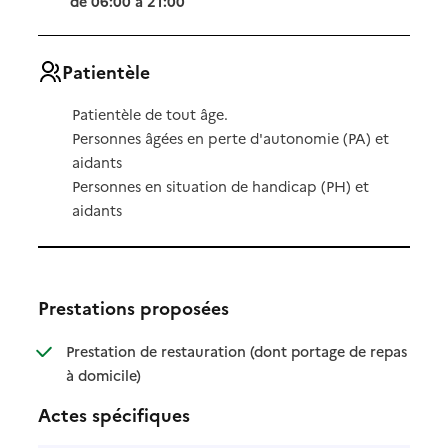
de 06:00 à 21:00
Patientèle
Patientèle de tout âge.
Personnes âgées en perte d'autonomie (PA) et
aidants
Personnes en situation de handicap (PH) et
aidants
Prestations proposées
Prestation de restauration (dont portage de repas
: disponible
: non disponible
à domicile)
Actes spécifiques