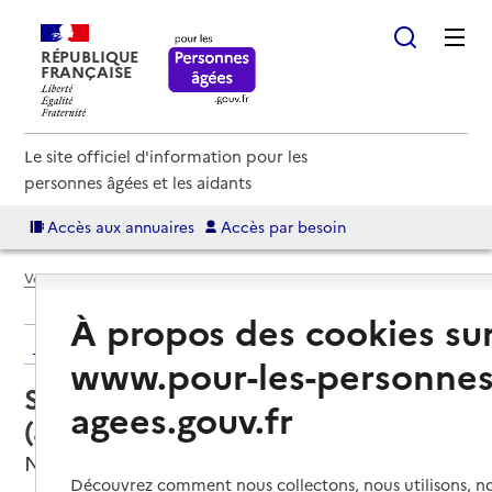
RÉPUBLIQUE
FRANÇAISE
Le site officiel d'information pour les
personnes âgées et les aidants
Accès aux annuaires
Accès par besoin
Voir le fil d’Ariane
À propos des cookies su
Retour aux résultats de l'annuaire
www.pour-les-personnes
Service autonomie à domicile
agees.gouv.fr
(aide) – Confiez-Nous
Nyons, DROME
Découvrez comment nous collectons, nous utilisons, no