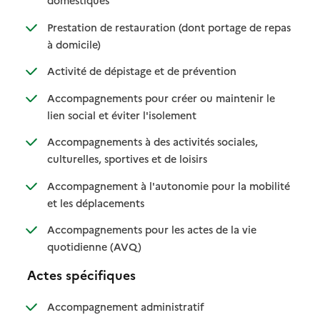
domestiques
Prestation de restauration (dont portage de repas
: disponible
: non disponible
à domicile)
: disponible
: non disponible
Activité de dépistage et de prévention
Accompagnements pour créer ou maintenir le
: disponible
: non disponible
lien social et éviter l'isolement
Accompagnements à des activités sociales,
: disponible
: non disponible
culturelles, sportives et de loisirs
Accompagnement à l'autonomie pour la mobilité
: disponible
: non disponible
et les déplacements
Accompagnements pour les actes de la vie
: disponible
: non disponible
quotidienne (AVQ)
Actes spécifiques
: disponible
: non disponible
Accompagnement administratif