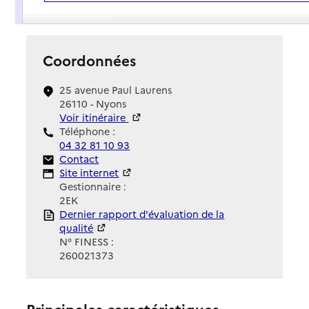
Présentation
Coordonnées
25 avenue Paul Laurens
26110 - Nyons
Voir itinéraire
Téléphone :
04 32 81 10 93
Contact
Contact
Site Internet
Site internet
Gestionnaire :
2EK
Rapport HAS
Dernier rapport d'évaluation de la
qualité
N° FINESS :
260021373
Principales caractéristiques