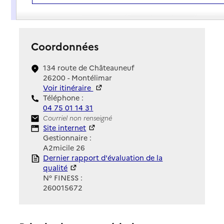
Présentation
Coordonnées
134 route de Châteauneuf
26200 - Montélimar
Voir itinéraire
Téléphone :
04 75 01 14 31
Contact
Courriel non renseigné
Site Internet
Site internet
Gestionnaire :
A2micile 26
Rapport HAS
Dernier rapport d'évaluation de la
qualité
N° FINESS :
260015672