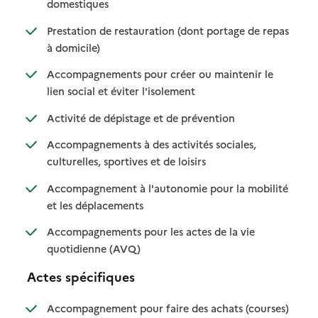
: disponible
: non disponible
domestiques
Prestation de restauration (dont portage de repas
: disponible
: non disponible
à domicile)
Accompagnements pour créer ou maintenir le
: disponible
: non disponible
lien social et éviter l'isolement
: disponible
: non disponible
Activité de dépistage et de prévention
Accompagnements à des activités sociales,
: disponible
: non disponible
culturelles, sportives et de loisirs
Accompagnement à l'autonomie pour la mobilité
: disponible
: non disponible
et les déplacements
Accompagnements pour les actes de la vie
: disponible
: non disponible
quotidienne (AVQ)
Actes spécifiques
: disponib
: non disp
Accompagnement pour faire des achats (courses)