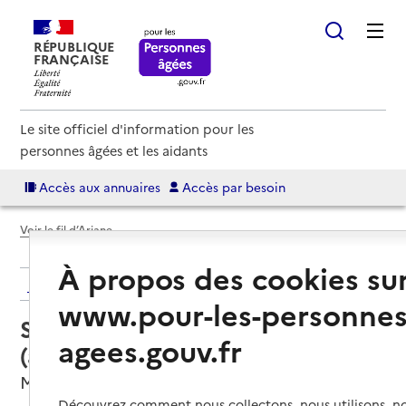
RÉPUBLIQUE
FRANÇAISE
Le site officiel d'information pour les
personnes âgées et les aidants
Accès aux annuaires
Accès par besoin
Voir le fil d’Ariane
À propos des cookies su
Retour aux résultats de l'annuaire
www.pour-les-personnes
Service autonomie à domicile
agees.gouv.fr
(aide) – Azaé
Montélimar, DROME
Découvrez comment nous collectons, nous utilisons, no