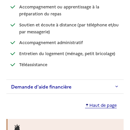
Accompagnement ou apprentissage à la
: disponible
: non disponible
préparation du repas
Soutien et écoute à distance (par téléphone et/ou
: disponible
: non disponible
par messagerie)
: disponible
: non disponible
Accompagnement administratif
: disponible
: non dispo
Entretien du logement (ménage, petit bricolage)
: disponible
: non disponible
Téléassistance
Demande d'aide financière
Haut de page