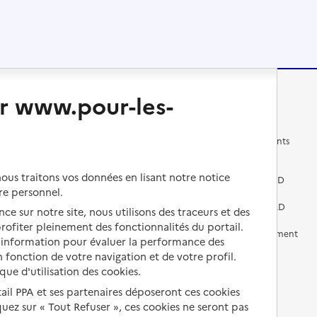
r www.pour-les-
Changer de logement
Vivre dans un EHPAD
Les questions à se poser
Les différents établissements
médicalisés
Vivre dans une résidence avec
us traitons vos données en lisant notre notice
services pour seniors
Préparer l'entrée en EHPAD
re personnel.
Vivre chez un proche
Aides financières en EHPAD
ce sur notre site, nous utilisons des traceurs et des
 profiter pleinement des fonctionnalités du portail.
Vivre en accueil familial
Prévention, accompagnement
d’information pour évaluer la performance des
et soins
 fonction de votre navigation et de votre profil.
Autres solutions de logement
ique d'utilisation des cookies.
Comprendre les prix en
EHPAD
tail PPA et ses partenaires déposeront ces cookies
iquez sur « Tout Refuser », ces cookies ne seront pas
Droits en EHPAD