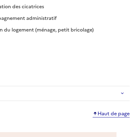
: disponible
: non disponible
ion des cicatrices
: disponible
: non disponible
gnement administratif
: disponible
: non disponible
n du logement (ménage, petit bricolage)
Haut de page