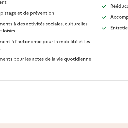
 disponible
 non disponible
ment
Rééducat
: disponible
: non disponible
pistage et de prévention
Accompa
s à des activités sociales, culturelles,
Entretie
: disponible
: non disponible
 loisirs
t à l'autonomie pour la mobilité et les
sponible
on disponible
s
ts pour les actes de la vie quotidienne
nible