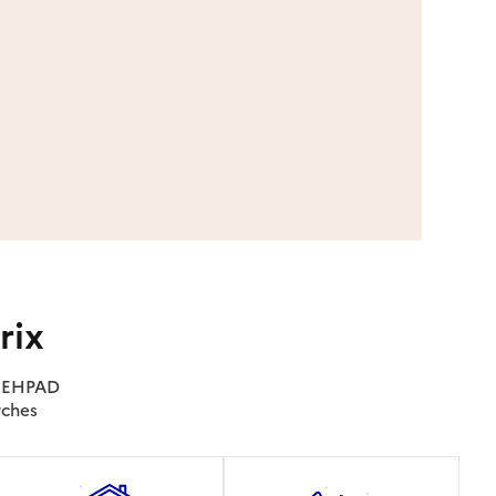
rix
es EHPAD
rches