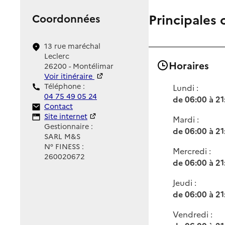
Principales 
Coordonnées
13 rue maréchal
Leclerc
Horaires
26200 - Montélimar
Voir itinéraire
Téléphone :
Lundi :
04 75 49 05 24
de 06:00 à 21
Contact
Contact
Site Internet
Site internet
Mardi :
Gestionnaire :
de 06:00 à 21
SARL M&S
N° FINESS :
Mercredi :
260020672
de 06:00 à 21
Jeudi :
de 06:00 à 21
Vendredi :