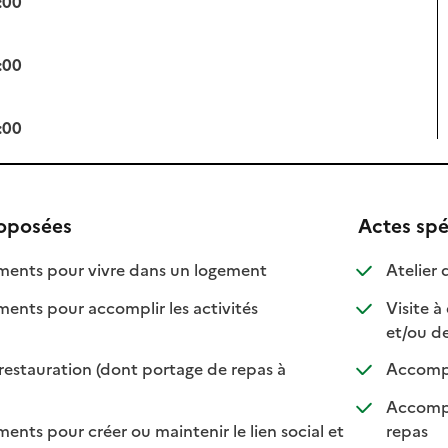
:00
:00
:00
roposées
Actes spé
: disponible
: non disponible
nts pour vivre dans un logement
Atelier 
ts pour accomplir les activités
Visite à
ponible
 disponible
et/ou d
restauration (dont portage de repas à
Accompa
ble
sponible
Accompa
: disp
: non 
s pour créer ou maintenir le lien social et
repas