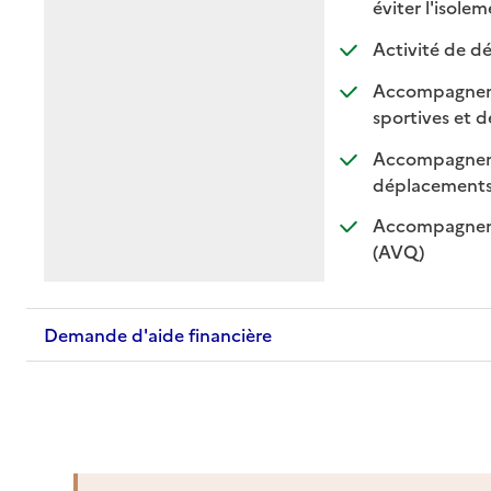
:
:
éviter l'isole
Activité de dé
Accompagnement
sportives et de
Accompagnemen
: di
: n
déplacement
Accompagnemen
: disponible
: non dispo
(AVQ)
Demande d'aide financière