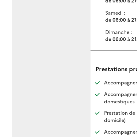
de 06:00 à 21
Samedi :
de 06:00 à 21
Dimanche :
de 06:00 à 21
Prestations p
Accompagneme
Accompagnemen
: dis
: non
domestiques
Prestation de 
: disponi
: non di
domicile)
Accompagnement