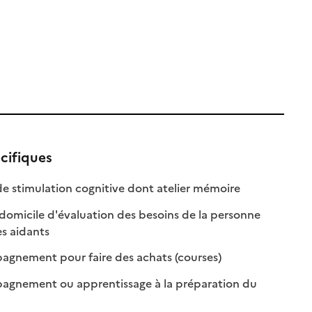
cifiques
: disponible
: non disponible
de stimulation cognitive dont atelier mémoire
 domicile d'évaluation des besoins de la personne
: disponible
: non disponible
es aidants
: disponible
: non disponible
gnement pour faire des achats (courses)
gnement ou apprentissage à la préparation du
onible
disponible