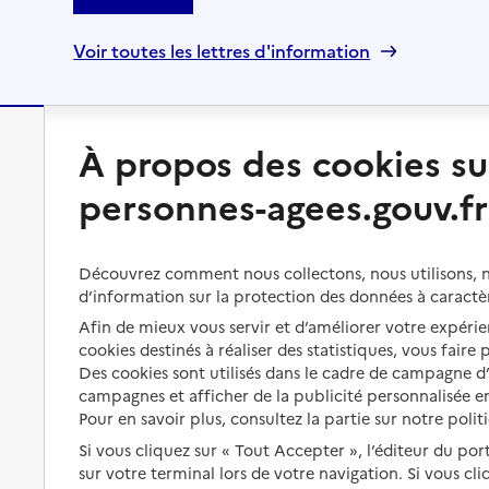
Voir toutes les lettres d'information
À propos des cookies su
Préserver son autonomie
Vivre à domicile
personnes-agees.gouv.fr
Perte d'autonomie : évaluation
Bénéficier d'aide à domicile
et droits
Bénéficier de soins à domicile
Découvrez comment nous collectons, nous utilisons, no
Aménager son logement et
d’information sur la protection des données à caractè
s'équiper
Aides financières
Afin de mieux vous servir et d’améliorer votre expérien
Préserver son autonomie et sa
Solutions d'accueil temporaire
cookies destinés à réaliser des statistiques, vous faire
santé
Des cookies sont utilisés dans le cadre de campagne 
Partager son logement
campagnes et afficher de la publicité personnalisée en
Organiser à l'avance sa propre
protection
Pour en savoir plus, consultez la partie sur notre polit
Vivre à domicile avec une
maladie ou un handicap
Si vous cliquez sur « Tout Accepter », l’éditeur du por
Les mesures de protection
sur votre terminal lors de votre navigation. Si vous cl
Être hospitalisé