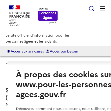
RÉPUBLIQUE
FRANÇAISE
Le site officiel d'information pour les
personnes âgées et les aidants
Accès aux annuaires
Accès par besoin
Voir le fil d’Ariane
À propos des cookies su
Retour aux résultats de l'annuaire
www.pour-les-personnes
Service autonomie à domicile
agees.gouv.fr
(aide) – Confiez-Nous
Montboucher-sur-Jabron, DROME
Découvrez comment nous collectons, nous utilisons, no