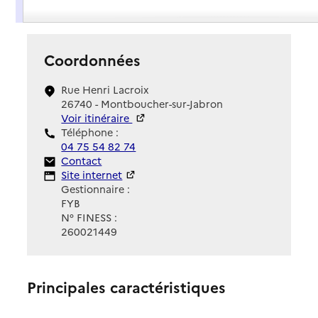
Présentation
Coordonnées
Rue Henri Lacroix
26740 - Montboucher-sur-Jabron
Voir itinéraire
Téléphone :
04 75 54 82 74
Contact
Contact
Site Internet
Site internet
Gestionnaire :
FYB
N° FINESS :
260021449
Principales caractéristiques