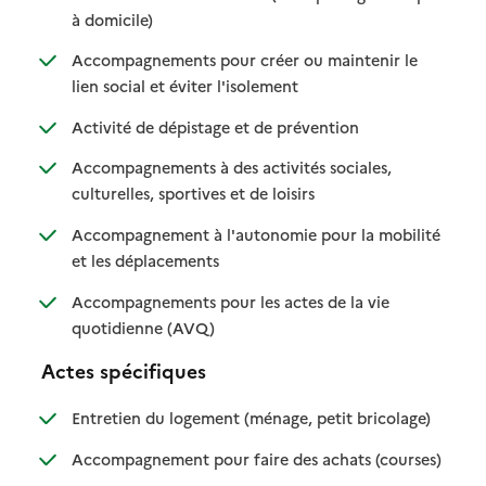
: disponible
: non disponible
à domicile)
Accompagnements pour créer ou maintenir le
: disponible
: non disponible
lien social et éviter l'isolement
: disponible
: non disponible
Activité de dépistage et de prévention
Accompagnements à des activités sociales,
: disponible
: non disponible
culturelles, sportives et de loisirs
Accompagnement à l'autonomie pour la mobilité
: disponible
: non disponible
et les déplacements
Accompagnements pour les actes de la vie
: disponible
: non disponible
quotidienne (AVQ)
Actes spécifiques
: disponible
: non dispo
Entretien du logement (ménage, petit bricolage)
: disponib
: non disp
Accompagnement pour faire des achats (courses)