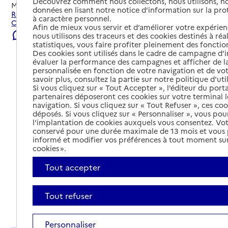
Découvrez comment nous collectons, nous utilisons, no
Mis à jour le
22/07/2026
données en lisant notre notice d’information sur la pr
Rechercher les établissements et services autour de
à caractère personnel.
Châteauneuf-de-Galaure.
Afin de mieux vous servir et d’améliorer votre expérienc
Signaler une erreur
nous utilisons des traceurs et des cookies destinés à réal
statistiques, vous faire profiter pleinement des fonction
Des cookies sont utilisés dans le cadre de campagne d
évaluer la performance des campagnes et afficher de la
personnalisée en fonction de votre navigation et de vot
savoir plus, consultez la partie sur notre politique d'uti
Si vous cliquez sur « Tout Accepter », l’éditeur du porta
partenaires déposeront ces cookies sur votre terminal l
navigation. Si vous cliquez sur « Tout Refuser », ces co
déposés. Si vous cliquez sur « Personnaliser », vous pou
l’implantation de cookies auxquels vous consentez. Vot
conservé pour une durée maximale de 13 mois et vous
informé et modifier vos préférences à tout moment sur
cookies ».
Tout accepter
Tout refuser
Tout déplier
Personnaliser