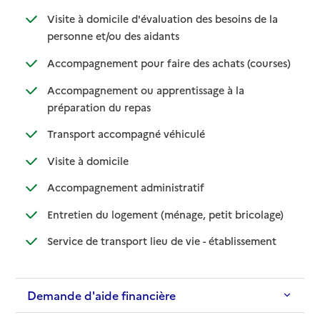
Visite à domicile d'évaluation des besoins de la
: disponible
: non disponible
personne et/ou des aidants
: disponib
: non disp
Accompagnement pour faire des achats (courses)
Accompagnement ou apprentissage à la
: disponible
: non disponible
préparation du repas
: disponible
: non disponible
Transport accompagné véhiculé
: disponible
: non disponible
Visite à domicile
: disponible
: non disponible
Accompagnement administratif
: disponible
: non dispo
Entretien du logement (ménage, petit bricolage)
: disponible
: non disponi
Service de transport lieu de vie - établissement
Demande d'aide financière