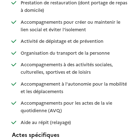
Prestation de restauration (dont portage de repas
: disponible
: non disponible
à domicile)
Accompagnements pour créer ou maintenir le
: disponible
: non disponible
lien social et éviter l'isolement
: disponible
: non disponible
Activité de dépistage et de prévention
: disponible
: non disponible
Organisation du transport de la personne
Accompagnements à des activités sociales,
: disponible
: non disponible
culturelles, sportives et de loisirs
Accompagnement à l'autonomie pour la mobilité
: disponible
: non disponible
et les déplacements
Accompagnements pour les actes de la vie
: disponible
: non disponible
quotidienne (AVQ)
: disponible
: non disponible
Aide au répit (relayage)
Actes spécifiques