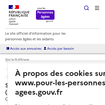
RÉPUBLIQUE
FRANÇAISE
Le site officiel d'information pour les
personnes âgées et les aidants
Accès aux annuaires
Accès par besoin
Voir le fil d’Ariane
À propos des cookies su
Retour aux résultats de l'annuaire
www.pour-les-personnes
Service autonomie à domicile
agees.gouv.fr
(aide) – Multi-Services chez vous
Châteauneuf-de-Galaure, DROME