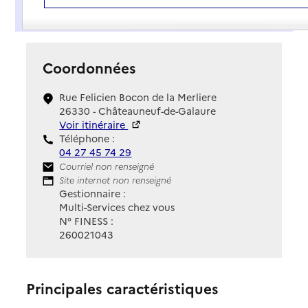
Présentation
Coordonnées
Rue Felicien Bocon de la Merliere
26330 - Châteauneuf-de-Galaure
Voir itinéraire
Téléphone :
04 27 45 74 29
Contact
Courriel non renseigné
Site Internet
Site internet non renseigné
Gestionnaire :
Multi-Services chez vous
N° FINESS :
260021043
Principales caractéristiques